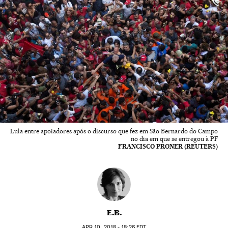
Lula entre apoiadores após o discurso que fez em São Bernardo do Campo
no dia em que se entregou à PF
FRANCISCO PRONER (REUTERS)
E.B.
APR
10, 2018 - 18:26
EDT