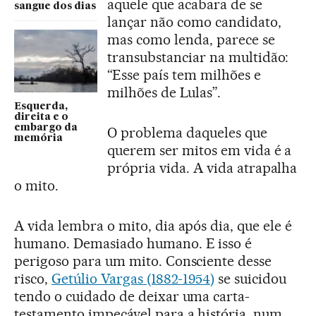
aquele que acabara de se
sangue dos dias
lançar não como candidato,
mas como lenda, parece se
transubstanciar na multidão:
“Esse país tem milhões e
milhões de Lulas”.
Esquerda,
direita e o
embargo da
O problema daqueles que
memória
querem ser mitos em vida é a
própria vida. A vida atrapalha
o mito.
A vida lembra o mito, dia após dia, que ele é
humano. Demasiado humano. E isso é
perigoso para um mito. Consciente desse
risco,
Getúlio Vargas (1882-1954)
se suicidou
tendo o cuidado de deixar uma carta-
testamento impecável para a história, num