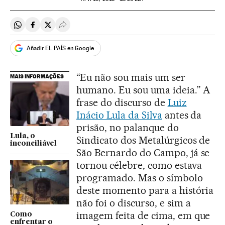
Compartir en Whatsapp
Compartir en Facebook
Compartir en Twitter
Desplegar Redes Sociales
Añadir EL PAÍS en Google
“Eu não sou mais um ser
MAIS INFORMAÇÕES
humano. Eu sou uma ideia.” A
frase do discurso de
Luiz
Inácio Lula da Silva
antes da
prisão, no palanque do
Lula, o
Sindicato dos Metalúrgicos de
inconciliável
São Bernardo do Campo, já se
tornou célebre, como estava
programado. Mas o símbolo
deste momento para a história
não foi o discurso, e sim a
imagem feita de cima, em que
Como
enfrentar o