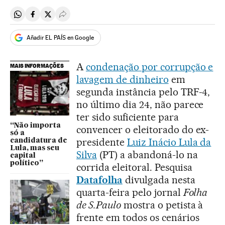
Compartir en Whatsapp
Compartir en Facebook
Compartir en Twitter
Desplegar Redes Sociales
Añadir EL PAÍS en Google
A
condenação por corrupção e
MAIS INFORMAÇÕES
lavagem de dinheiro
em
segunda instância pelo TRF-4,
no último dia 24, não parece
ter sido suficiente para
“Não importa
convencer o eleitorado do ex-
só a
presidente
Luiz Inácio Lula da
candidatura de
Lula, mas seu
Silva
(PT) a abandoná-lo na
capital
político”
corrida eleitoral. Pesquisa
Datafolha
divulgada nesta
quarta-feira pelo jornal
Folha
de S.Paulo
mostra o petista à
frente em todos os cenários