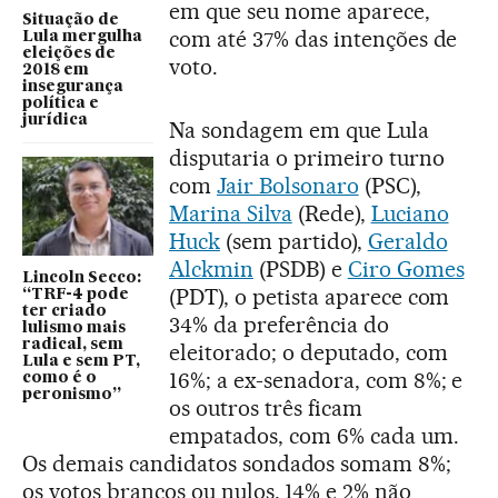
em que seu nome aparece,
Situação de
com até 37% das intenções de
Lula mergulha
eleições de
voto.
2018 em
insegurança
política e
jurídica
Na sondagem em que Lula
disputaria o primeiro turno
com
Jair Bolsonaro
(PSC),
Marina Silva
(Rede),
Luciano
Huck
(sem partido),
Geraldo
Alckmin
(PSDB) e
Ciro Gomes
Lincoln Secco:
(PDT), o petista aparece com
“TRF-4 pode
ter criado
34% da preferência do
lulismo mais
radical, sem
eleitorado; o deputado, com
Lula e sem PT,
16%; a ex-senadora, com 8%; e
como é o
peronismo”
os outros três ficam
empatados, com 6% cada um.
Os demais candidatos sondados somam 8%;
os votos brancos ou nulos, 14% e 2% não