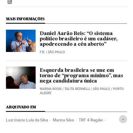
Politica El País Brasil en Instagram
MAIS INFORMAÇÕES
Daniel Aarão Reis: “O sistema
político brasileiro é um cadáver,
apodrecendo a céu aberto”
F.B.
| SÃO PAULO
Esquerda brasileira se une em
torno de “programa mínimo”, mas
nega candidatura única
MARINA ROSSI
/
TALITA BEDINELLI
| SÃO PAULO / PORTO
ALEGRE
ARQUIVADO EM
Luiz Inácio Lula da Silva
Marina Silva
TRF 4 Região
Luciano Huck
Ciro Gomes
Datafolha