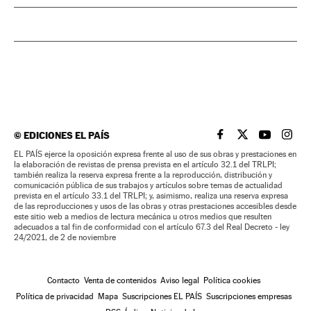
©
EDICIONES EL PAÍS
EL PAÍS BRASIL EN
EL PAÍS BRASI
EL PAÍS B
EL PA
EL PAÍS ejerce la oposición expresa frente al uso de sus obras y prestaciones en
la elaboración de revistas de prensa prevista en el artículo 32.1 del TRLPI;
también realiza la reserva expresa frente a la reproducción, distribución y
comunicación pública de sus trabajos y artículos sobre temas de actualidad
prevista en el artículo 33.1 del TRLPI; y, asimismo, realiza una reserva expresa
de las reproducciones y usos de las obras y otras prestaciones accesibles desde
este sitio web a medios de lectura mecánica u otros medios que resulten
adecuados a tal fin de conformidad con el artículo 67.3 del Real Decreto - ley
24/2021, de 2 de noviembre
Contacto
Venta de contenidos
Aviso legal
Política cookies
Política de privacidad
Mapa
Suscripciones EL PAÍS
Suscripciones empresas