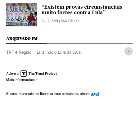
“Existem provas circunstanciais
muito fortes contra Lula”
GIL ALESSI
| SÃO PAULO
ARQUIVADO EM
TRF 4 Região
Luiz Inácio Lula da Silva
Operação Lava Jato
Guarujá
Grupo OAS
Sergio Moro
Eleições Brasil 2018
Justiça Federal
Caso Petrobras
Adere a
Mais informações
Eleições Brasil
Financiamento ilegal
Tribunais
Caixa dois
Brasil
Polícia
Corrupção
Eleições
aquí
Si está interesado en licenciar este contenido, pinche
América do Sul
América Latina
América
Justiça
Gleisi Hoffmann
Partido dos Trabalhadores
Partidos políticos
Política