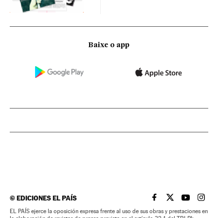
Baixe o app
©
EDICIONES EL PAÍS
EL PAÍS BRASIL EN
EL PAÍS BRASI
EL PAÍS B
EL PA
EL PAÍS ejerce la oposición expresa frente al uso de sus obras y prestaciones en