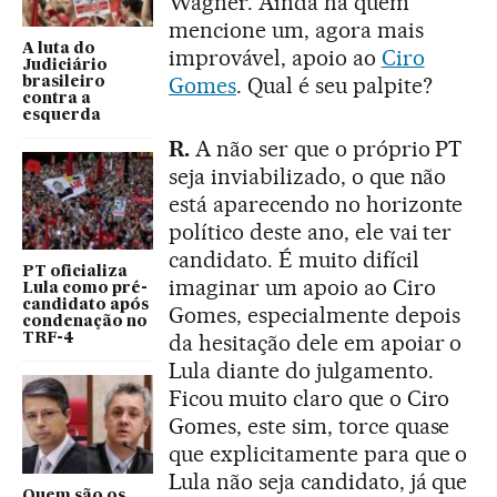
Wagner. Ainda há quem
mencione um, agora mais
A luta do
improvável, apoio ao
Ciro
Judiciário
Gomes
. Qual é seu palpite?
brasileiro
contra a
esquerda
R.
A não ser que o próprio PT
seja inviabilizado, o que não
está aparecendo no horizonte
político deste ano, ele vai ter
candidato. É muito difícil
PT oficializa
imaginar um apoio ao Ciro
Lula como pré-
candidato após
Gomes, especialmente depois
condenação no
da hesitação dele em apoiar o
TRF-4
Lula diante do julgamento.
Ficou muito claro que o Ciro
Gomes, este sim, torce quase
que explicitamente para que o
Lula não seja candidato, já que
Quem são os