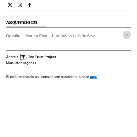
Opiniao El País Brasil en Twitter
Opiniao El País Brasil en Instagram
Opiniao El País Brasil en Facebook
ARQUIVADO EM
Opinião
Marina Silva
Luiz Inácio Lula da Silva
Eleições Brasil
Eleições presidenciais
Eleições
Eleições 2014
Partido dos Trabalhadores
Adere a
Mais informações
Partidos políticos
Política
aquí
Si está interesado en licenciar este contenido, pinche