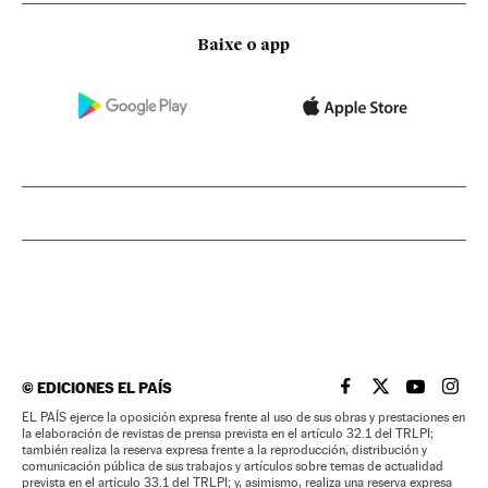
Baixe o app
©
EDICIONES EL PAÍS
EL PAÍS BRASIL EN
EL PAÍS BRASI
EL PAÍS B
EL PA
EL PAÍS ejerce la oposición expresa frente al uso de sus obras y prestaciones en
la elaboración de revistas de prensa prevista en el artículo 32.1 del TRLPI;
también realiza la reserva expresa frente a la reproducción, distribución y
comunicación pública de sus trabajos y artículos sobre temas de actualidad
prevista en el artículo 33.1 del TRLPI; y, asimismo, realiza una reserva expresa