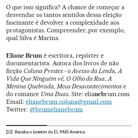
O que isso significa? A chance de começar a
desvendar os tantos sentidos dessa eleição
fascinante é devolver a complexidade aos
protagonistas. Compreender, por exemplo,
qual Silva é Marina.
Eliane Brum
é escritora, repórter e
documentarista. Autora dos livros de não
ficção
Coluna Prestes - o Avesso da Lend
a,
A
Vida Que Ninguém vê, O Olho da Rua
,
A
Menina Quebrada, Meus Desacontecimentos
e
do romance
Uma Duas
. Site: elia
neb
rum.com
Email:
elianebrum.coluna@gmail.com
Twitter:
@brumelianebrum
Receba o boletim do EL PAÍS América