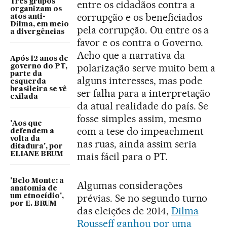
Três grupos
entre os cidadãos contra a
organizam os
corrupção e os beneficiados
atos anti-
Dilma, em meio
pela corrupção. Ou entre os a
a divergências
favor e os contra o Governo.
Acho que a narrativa da
Após 12 anos de
polarização serve muito bem a
governo do PT,
parte da
alguns interesses, mas pode
esquerda
brasileira se vê
ser falha para a interpretação
exilada
da atual realidade do país. Se
fosse simples assim, mesmo
'Aos que
com a tese do impeachment
defendem a
volta da
nas ruas, ainda assim seria
ditadura', por
ELIANE BRUM
mais fácil para o PT.
'Belo Monte: a
Algumas considerações
anatomia de
prévias. Se no segundo turno
um etnocídio',
por E. BRUM
das eleições de 2014,
Dilma
Rousseff ganhou por uma