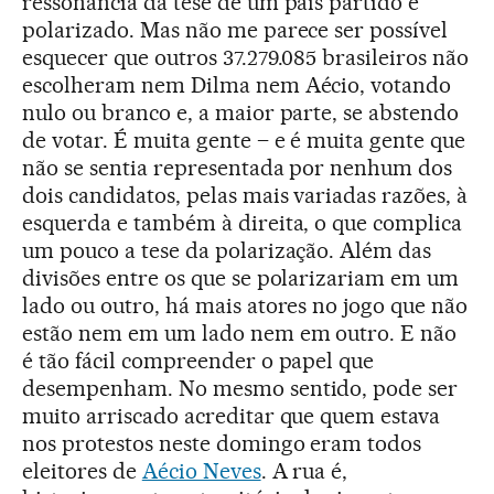
ressonância da tese de um país partido e
polarizado. Mas não me parece ser possível
esquecer que outros 37.279.085 brasileiros não
escolheram nem Dilma nem Aécio, votando
nulo ou branco e, a maior parte, se abstendo
de votar. É muita gente – e é muita gente que
não se sentia representada por nenhum dos
dois candidatos, pelas mais variadas razões, à
esquerda e também à direita, o que complica
um pouco a tese da polarização. Além das
divisões entre os que se polarizariam em um
lado ou outro, há mais atores no jogo que não
estão nem em um lado nem em outro. E não
é tão fácil compreender o papel que
desempenham. No mesmo sentido, pode ser
muito arriscado acreditar que quem estava
nos protestos neste domingo eram todos
eleitores de
Aécio Neves
. A rua é,