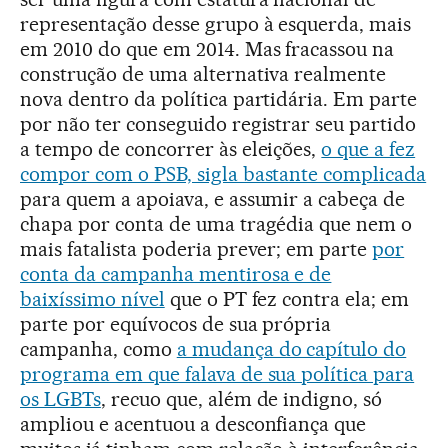
representação desse grupo à esquerda, mais
em 2010 do que em 2014. Mas fracassou na
construção de uma alternativa realmente
nova dentro da política partidária. Em parte
por não ter conseguido registrar seu partido
a tempo de concorrer às eleições,
o que a fez
compor com o PSB, sigla bastante complicada
para quem a apoiava, e assumir a cabeça de
chapa por conta de uma tragédia que nem o
mais fatalista poderia prever; em parte
por
conta da campanha mentirosa e de
baixíssimo nível
que o PT fez contra ela; em
parte por equívocos de sua própria
campanha, como
a mudança do capítulo do
programa em que falava de sua política para
os LGBTs
, recuo que, além de indigno, só
ampliou e acentuou a desconfiança que