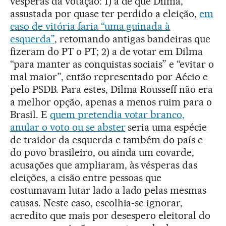
vésperas da votação: 1) a de que Dilma,
assustada por quase ter perdido a eleição,
em
caso de vitória faria “uma guinada à
esquerda”
, retomando antigas bandeiras que
fizeram do PT o PT; 2) a de votar em Dilma
“para manter as conquistas sociais” e “evitar o
mal maior”, então representado por Aécio e
pelo PSDB. Para estes, Dilma Rousseff não era
a melhor opção, apenas a menos ruim para o
Brasil. E
quem pretendia votar branco,
anular o voto ou se abster
seria uma espécie
de traidor da esquerda e também do país e
do povo brasileiro, ou ainda um covarde,
acusações que ampliaram, às vésperas das
eleições, a cisão entre pessoas que
costumavam lutar lado a lado pelas mesmas
causas. Neste caso, escolhia-se ignorar,
acredito que mais por desespero eleitoral do