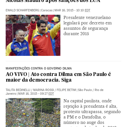
Nicolás Maduro após sanções dos EUA
EWALD SCHARFENBERG
|
Caracas
|
MAR 16, 2015 - 10:10
EDT
Presidente venezuelano
legislará por decreto em
assuntos de segurança
durante 2015
MANIFESTAÇÕES CONTRA O GOVERNO DILMA
AO VIVO | Ato contra Dilma em São Paulo é
maior da democracia. Siga
TALITA BEDINELLI
/
MARINA ROSSI
/
FELIPE BETIM
|
São Paulo / Rio de
Janeiro
|
MAR 16, 2015 - 09:27
EDT
Na capital paulista, onde
rejeição à presidenta é alta,
protesto ultrapassa, segundo
a PM e o Datafolha, o
número no auge dos