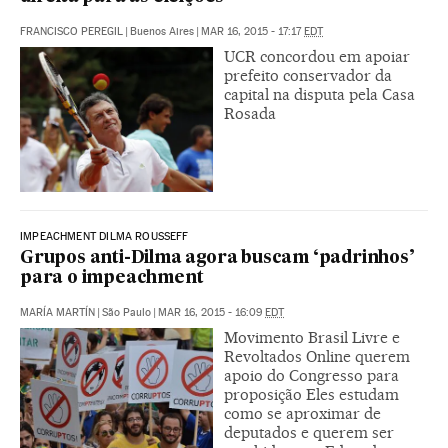
FRANCISCO PEREGIL
|
Buenos Aires
|
MAR 16, 2015 - 17:17
EDT
UCR concordou em apoiar
prefeito conservador da
capital na disputa pela Casa
Rosada
IMPEACHMENT DILMA ROUSSEFF
Grupos anti-Dilma agora buscam ‘padrinhos’
para o impeachment
MARÍA MARTÍN
|
São Paulo
|
MAR 16, 2015 - 16:09
EDT
Movimento Brasil Livre e
Revoltados Online querem
apoio do Congresso para
proposição Eles estudam
como se aproximar de
deputados e querem ser