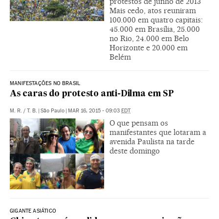
protestos de junho de 2013
Mais cedo, atos reuniram
100.000 em quatro capitais:
45.000 em Brasília, 25.000
no Rio, 24.000 em Belo
Horizonte e 20.000 em
Belém
MANIFESTAÇÕES NO BRASIL
As caras do protesto anti-Dilma em SP
M. R.
/
T. B.
|
São Paulo
|
MAR 16, 2015 - 09:03
EDT
O que pensam os
manifestantes que lotaram a
avenida Paulista na tarde
deste domingo
GIGANTE ASIÁTICO