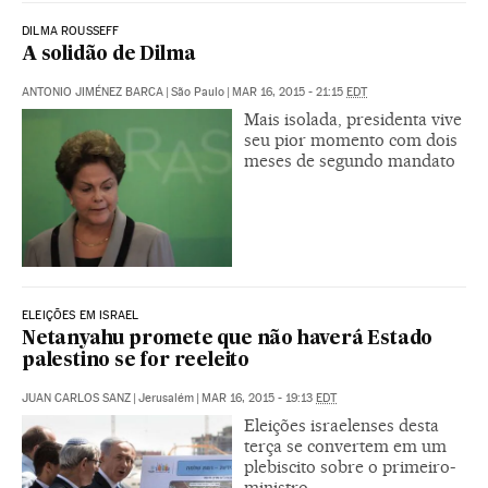
DILMA ROUSSEFF
A solidão de Dilma
ANTONIO JIMÉNEZ BARCA
|
São Paulo
|
MAR 16, 2015 - 21:15
EDT
Mais isolada, presidenta vive
seu pior momento com dois
meses de segundo mandato
ELEIÇÕES EM ISRAEL
Netanyahu promete que não haverá Estado
palestino se for reeleito
JUAN CARLOS SANZ
|
Jerusalém
|
MAR 16, 2015 - 19:13
EDT
Eleições israelenses desta
terça se convertem em um
plebiscito sobre o primeiro-
ministro