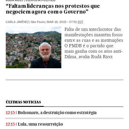
RUDÁ RICCI | CIENTISTA POLÍTICO
“Faltam lideranças nos protestos que
negociem agora com o Governo”
CARLA JIMÉNEZ
|
São Paulo
|
MAR 16, 2015 - 07:52
EDT
Falta de um interlocutor das
manifestações mantém fosso
entre as ruas e as instituições
O PMDB é o partido que
mais ganha com os atos anti-
Dilma, avalia Rudá Ricci
ÚLTIMAS NOTICIAS
Bolsonaro, a destruição como estratégia
12:15
Lula, uma ressurreição
12:15