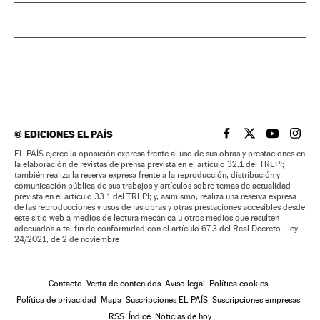
©
EDICIONES EL PAÍS
EL PAÍS BRASIL EN
EL PAÍS BRASI
EL PAÍS B
EL PA
EL PAÍS ejerce la oposición expresa frente al uso de sus obras y prestaciones en
la elaboración de revistas de prensa prevista en el artículo 32.1 del TRLPI;
también realiza la reserva expresa frente a la reproducción, distribución y
comunicación pública de sus trabajos y artículos sobre temas de actualidad
prevista en el artículo 33.1 del TRLPI; y, asimismo, realiza una reserva expresa
de las reproducciones y usos de las obras y otras prestaciones accesibles desde
este sitio web a medios de lectura mecánica u otros medios que resulten
adecuados a tal fin de conformidad con el artículo 67.3 del Real Decreto - ley
24/2021, de 2 de noviembre
Contacto
Venta de contenidos
Aviso legal
Política cookies
Política de privacidad
Mapa
Suscripciones EL PAÍS
Suscripciones empresas
RSS
Índice
Noticias de hoy