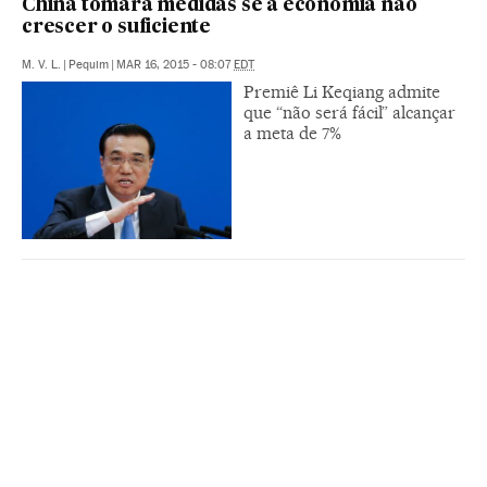
China tomará medidas se a economia não
crescer o suficiente
M. V. L.
|
Pequim
|
MAR 16, 2015 - 08:07
EDT
Premiê Li Keqiang admite
que “não será fácil” alcançar
a meta de 7%