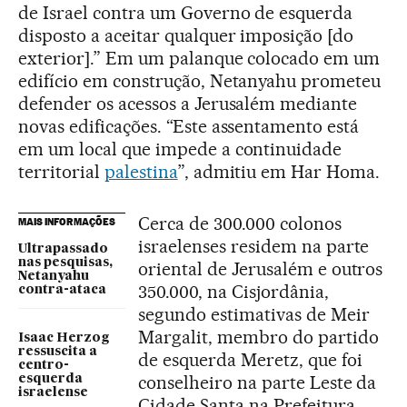
de Israel contra um Governo de esquerda
disposto a aceitar qualquer imposição [do
exterior].” Em um palanque colocado em um
edifício em construção, Netanyahu prometeu
defender os acessos a Jerusalém mediante
novas edificações. “Este assentamento está
em um local que impede a continuidade
territorial
palestina
”, admitiu em Har Homa.
Cerca de 300.000 colonos
MAIS INFORMAÇÕES
israelenses residem na parte
Ultrapassado
nas pesquisas,
oriental de Jerusalém e outros
Netanyahu
350.000, na Cisjordânia,
contra-ataca
segundo estimativas de Meir
Margalit, membro do partido
Isaac Herzog
ressuscita a
de esquerda Meretz, que foi
centro-
conselheiro na parte Leste da
esquerda
israelense
Cidade Santa na Prefeitura