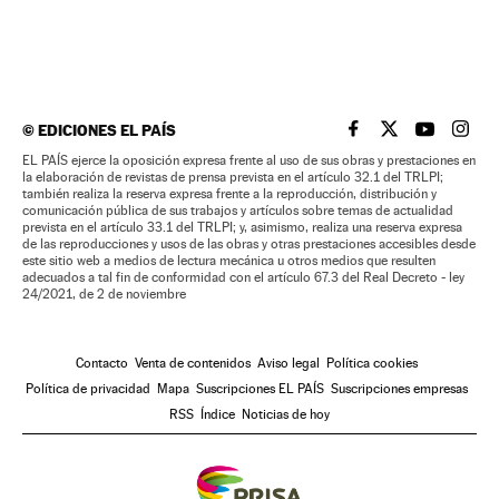
©
EDICIONES EL PAÍS
EL PAÍS BRASIL EN
EL PAÍS BRASI
EL PAÍS B
EL PA
EL PAÍS ejerce la oposición expresa frente al uso de sus obras y prestaciones en
la elaboración de revistas de prensa prevista en el artículo 32.1 del TRLPI;
también realiza la reserva expresa frente a la reproducción, distribución y
comunicación pública de sus trabajos y artículos sobre temas de actualidad
prevista en el artículo 33.1 del TRLPI; y, asimismo, realiza una reserva expresa
de las reproducciones y usos de las obras y otras prestaciones accesibles desde
este sitio web a medios de lectura mecánica u otros medios que resulten
adecuados a tal fin de conformidad con el artículo 67.3 del Real Decreto - ley
24/2021, de 2 de noviembre
Contacto
Venta de contenidos
Aviso legal
Política cookies
Política de privacidad
Mapa
Suscripciones EL PAÍS
Suscripciones empresas
RSS
Índice
Noticias de hoy