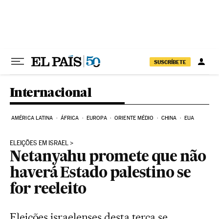
Pular para o conteúdo
SUSCRÍBETE
Internacional
AMÉRICA LATINA
ÁFRICA
EUROPA
ORIENTE MÉDIO
CHINA
EUA
ELEIÇÕES EM ISRAEL
Netanyahu promete que não
haverá Estado palestino se
for reeleito
Eleições israelenses desta terça se