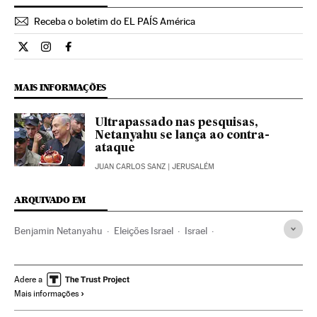
Receba o boletim do EL PAÍS América
Internacional El País Brasil en Twitter
Internacional El País Brasil en Instagram
Internacional El País Brasil en Facebook
MAIS INFORMAÇÕES
Ultrapassado nas pesquisas,
Netanyahu se lança ao contra-
ataque
JUAN CARLOS SANZ
| JERUSALÉM
ARQUIVADO EM
Benjamin Netanyahu
Eleições Israel
Israel
Conflito árabe-israelense
Palestina
Oriente médio
Eleições
Ásia
Política
Conflitos
Adere a
Mais informações