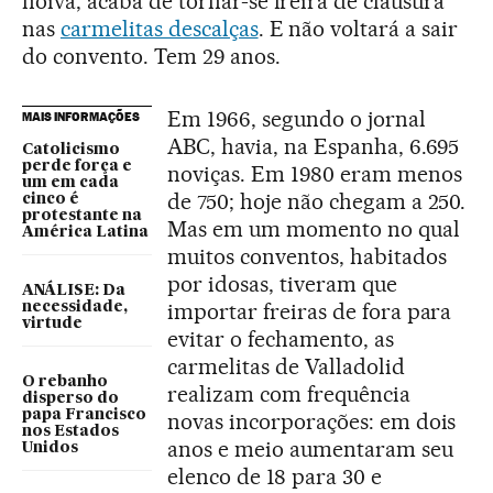
noiva; acaba de tornar-se freira de clausura
nas
carmelitas descalças
. E não voltará a sair
do convento. Tem 29 anos.
Em 1966, segundo o jornal
MAIS INFORMAÇÕES
ABC, havia, na Espanha, 6.695
Catolicismo
perde força e
noviças. Em 1980 eram menos
um em cada
de 750; hoje não chegam a 250.
cinco é
protestante na
Mas em um momento no qual
América Latina
muitos conventos, habitados
por idosas, tiveram que
ANÁLISE: Da
importar freiras de fora para
necessidade,
virtude
evitar o fechamento, as
carmelitas de Valladolid
O rebanho
realizam com frequência
disperso do
papa Francisco
novas incorporações: em dois
nos Estados
anos e meio aumentaram seu
Unidos
elenco de 18 para 30 e