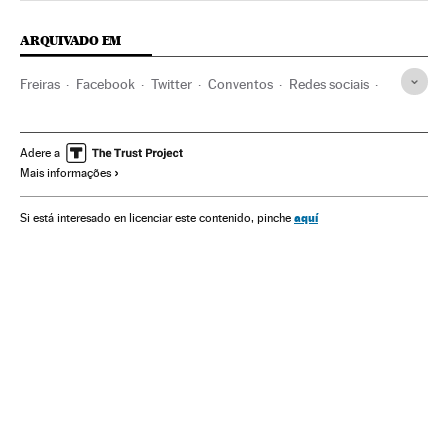
ARQUIVADO EM
Freiras
Facebook
Twitter
Conventos
Redes sociais
Jovens
Juventude
Edifícios religiosos
Espanha
Internet
Patrimônio eclesiástico
Empresas
Adere a
Mais informações
Igreja católica
Economia
Cristianismo
Telecomunicações
Religião
Comunicações
Sociedade
aquí
Si está interesado en licenciar este contenido, pinche