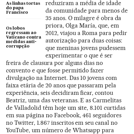
reduziram a média de idade
As linhas tortas
do papa
da comunidade para menos de
Francisco
35 anos. O milagre é obra da
priora, Olga María, que, em
Os lobos
2012, viajou a Roma para pedir
regressam ao
Vaticano contra
autorização para duas coisas:
medidas anti-
corrupção
que meninas jovens pudessem
experimentar o que é ser
freira de clausura por alguns dias no
convento e que fosse permitido fazer
divulgação na Internet. Das 10 jovens com
faixa etária de 20 anos que passaram pela
experiência, seis decidiram ficar, contou
Beatriz, uma das veteranas. E as Carmelitas
de Valladolid têm hoje um site, 8.101 curtidas
em sua página no Facebook, 461 seguidores
no Twitter, 1.867 inscritos em seu canal no
YouTube, um número de Whatsapp para