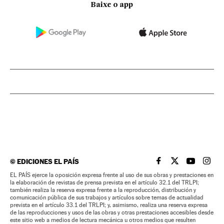
Baixe o app
©
EDICIONES EL PAÍS
EL PAÍS BRASIL EN
EL PAÍS BRASI
EL PAÍS B
EL PA
EL PAÍS ejerce la oposición expresa frente al uso de sus obras y prestaciones en
la elaboración de revistas de prensa prevista en el artículo 32.1 del TRLPI;
también realiza la reserva expresa frente a la reproducción, distribución y
comunicación pública de sus trabajos y artículos sobre temas de actualidad
prevista en el artículo 33.1 del TRLPI; y, asimismo, realiza una reserva expresa
de las reproducciones y usos de las obras y otras prestaciones accesibles desde
este sitio web a medios de lectura mecánica u otros medios que resulten