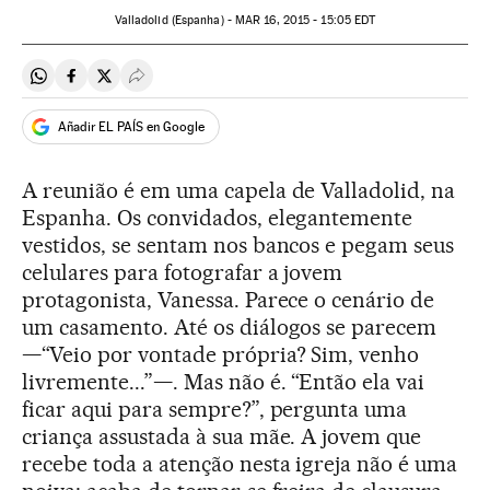
Valladolid (Espanha) -
MAR
16, 2015 - 15:05
EDT
Compartir en Whatsapp
Compartir en Facebook
Compartir en Twitter
Desplegar Redes Sociales
Añadir EL PAÍS en Google
A reunião é em uma capela de Valladolid, na
Espanha. Os convidados, elegantemente
vestidos, se sentam nos bancos e pegam seus
celulares para fotografar a jovem
protagonista, Vanessa. Parece o cenário de
um casamento. Até os diálogos se parecem
—“Veio por vontade própria? Sim, venho
livremente...”—. Mas não é. “Então ela vai
ficar aqui para sempre?”, pergunta uma
criança assustada à sua mãe. A jovem que
recebe toda a atenção nesta igreja não é uma