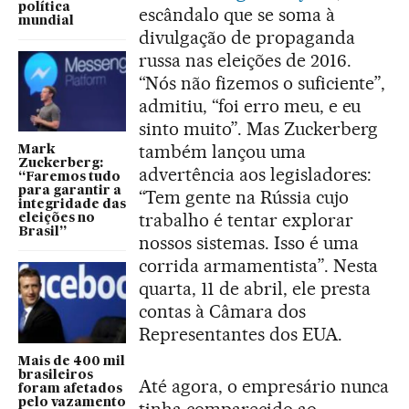
política
escândalo que se soma à
mundial
divulgação de propaganda
russa nas eleições de 2016.
“Nós não fizemos o suficiente”,
admitiu, “foi erro meu, e eu
sinto muito”. Mas Zuckerberg
também lançou uma
Mark
Zuckerberg:
advertência aos legisladores:
“Faremos tudo
para garantir a
“Tem gente na Rússia cujo
integridade das
trabalho é tentar explorar
eleições no
Brasil”
nossos sistemas. Isso é uma
corrida armamentista”. Nesta
quarta, 11 de abril, ele presta
contas à Câmara dos
Representantes dos EUA.
Mais de 400 mil
brasileiros
Até agora, o empresário nunca
foram afetados
pelo vazamento