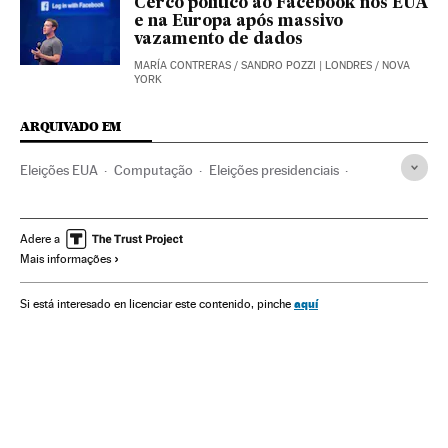
Cerco político ao Facebook nos EUA
e na Europa após massivo
vazamento de dados
MARÍA CONTRERAS
/
SANDRO POZZI
| LONDRES / NOVA
YORK
ARQUIVADO EM
Eleições EUA
Computação
Eleições presidenciais
Eleições
Segurança internet
Empresas
Internet
Informática
Economia
Telecomunicações
Adere a
Mais informações
Caso Cambridge Analytica
Política
Comunicações
Indústria
Mark Zuckerberg
Dados analíticos
aquí
Si está interesado en licenciar este contenido, pinche
Facebook
Banco dados
Eleições EUA 2016
Escândalos políticos
Redes sociais
Cibernautas