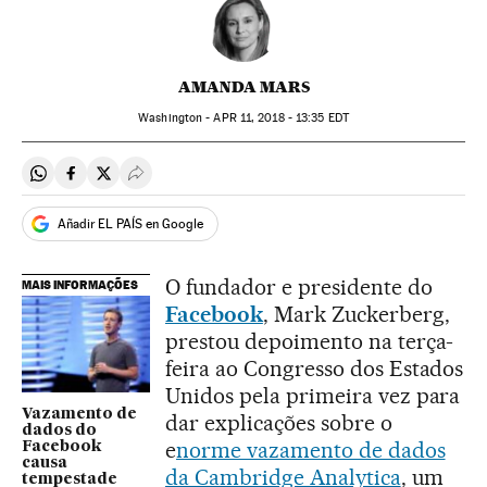
AMANDA MARS
Washington -
APR
11, 2018 - 13:35
EDT
Compartir en Whatsapp
Compartir en Facebook
Compartir en Twitter
Desplegar Redes Sociales
Añadir EL PAÍS en Google
O fundador e presidente do
MAIS INFORMAÇÕES
Facebook
, Mark Zuckerberg,
prestou depoimento na terça-
feira ao Congresso dos Estados
Unidos pela primeira vez para
Vazamento de
dar explicações sobre o
dados do
e
norme vazamento de dados
Facebook
causa
da Cambridge Analytica
, um
tempestade