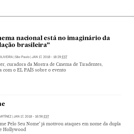
nema nacional está no imaginário da
ação brasileira”
OLIVEIRA
|
São Paulo
|
JAN 17, 2018 - 18:29
EST
ster, curadora da Mostra de Cinema de Tiradentes,
a com o EL PAÍS sobre o evento
me
ARTÍNEZ
|
JAN 17, 2018 - 16:56
EST
me Pelo Seu Nome' já motivou ataques em nome da dupla
e Hollywood