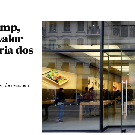
ump,
valor
ria dos
es de reais em