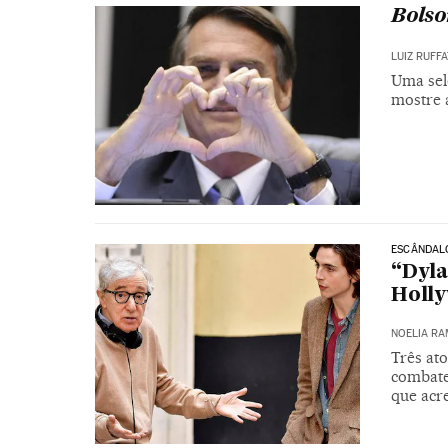
Bolso
LUIZ RUFF
Uma sel
mostre 
ESCÂNDAL
“Dyla
Holl
NOELIA RA
Três at
combate
que acr