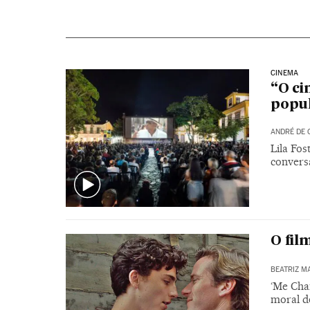
CINEMA
“O ci
popul
ANDRÉ DE 
Lila Fo
convers
O fil
BEATRIZ M
‘Me Cha
moral d