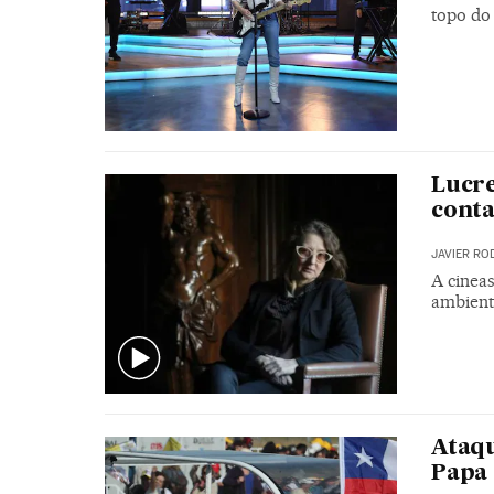
topo do
Lucre
conta
JAVIER RO
A cineas
ambient
Ataqu
Papa 