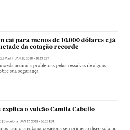
in cai para menos de 10.000 dólares e já
metade da cotação recorde
EL
|
Madri
|
JAN 17, 2018 - 16:13
EST
omoeda acumula problemas pelas ressalvas de alguns
sobre sua segurança
 explica o vulcão Camila Cabello
C
|
Barcelona
|
JAN 17, 2018 - 16:13
EST
anos, cantora cubana posiciona seu primeiro disco solo no