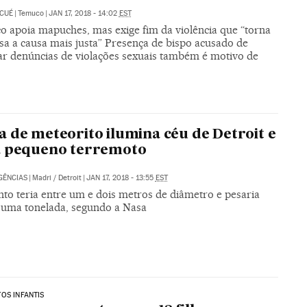
 CUÉ
|
Temuco
|
JAN 17, 2018 - 14:02
EST
co apoia mapuches, mas exige fim da violência que “torna
sa a causa mais justa” Presença de bispo acusado de
ar denúncias de violações sexuais também é motivo de
 de meteorito ilumina céu de Detroit e
a pequeno terremoto
GÊNCIAS
|
Madri / Detroit
|
JAN 17, 2018 - 13:55
EST
to teria entre um e dois metros de diâmetro e pesaria
 uma tonelada, segundo a Nasa
OS INFANTIS