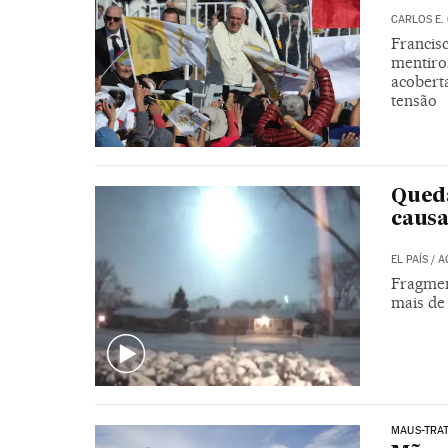
CARLOS E.
Francis
mentiro
acobert
tensão
Queda
caus
EL PAÍS
/
A
Fragmen
mais de
MAUS-TRAT