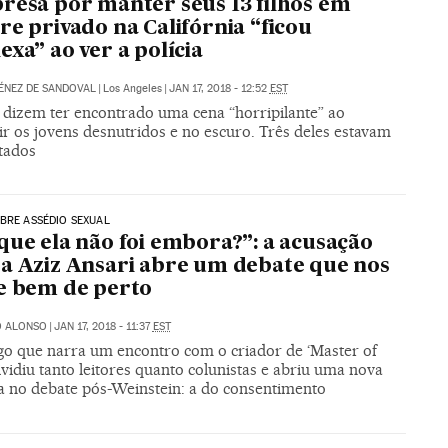
resa por manter seus 13 filhos em
re privado na Califórnia “ficou
exa” ao ver a polícia
ÉNEZ DE SANDOVAL
|
Los Angeles
|
JAN 17, 2018 - 12:52
EST
s dizem ter encontrado uma cena “horripilante” ao
r os jovens desnutridos e no escuro. Três deles estavam
tados
BRE ASSÉDIO SEXUAL
que ela não foi embora?”: a acusação
a Aziz Ansari abre um debate que nos
e bem de perto
O ALONSO
|
JAN 17, 2018 - 11:37
EST
go que narra um encontro com o criador de ‘Master of
vidiu tanto leitores quanto colunistas e abriu uma nova
ra no debate pós-Weinstein: a do consentimento