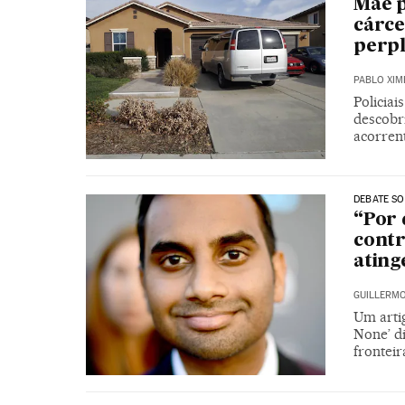
Mãe p
cárce
perpl
PABLO XIM
Policiai
descobri
acorren
DEBATE SO
“Por 
contr
ating
GUILLERM
Um arti
None’ di
frontei