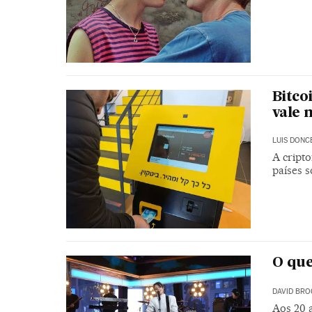
Bitco
vale 
LUIS DONC
A cript
países 
O que
DAVID BRO
Aos 20 