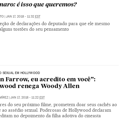
naro: é isso que queremos?
ATO
|
JAN 17, 2018 - 11:32
EST
eção de declarações do deputado para que ele mesmo
alguns tostões do seu pensamento
O SEXUAL EM HOLLYWOOD
n Farrow, eu acredito em você”:
ywood renega Woody Allen
MÍREZ
|
JAN 17, 2018 - 11:22
EST
ores do seu próximo filme, prometem doar seus cachês ao
 ao assédio sexual. Poderosas de Hollywood declaram
editam no depoimento da filha adotiva do cineasta