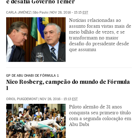
e desafia Governo Temer
CARLA JIMÉNEZ
|
São Paulo
|
NOV 28, 2016 - 15:15
EST
Notícias relacionadas ao
assunto foram vistas mais de
meio bilhão de vezes, e se
transformam no maior
desafio do presidente desde
que assumiu
GP DE ABU DHABI DE FÓRMULA 1
Nico Rosberg, campeão do mundo de Fórmula
1
ORIOL PUIGDEMONT
|
NOV 28, 2016 - 15:13
EST
Piloto alemão de 31 anos
conquista seu primeiro título
com a segunda colocação em
Abu Dabi