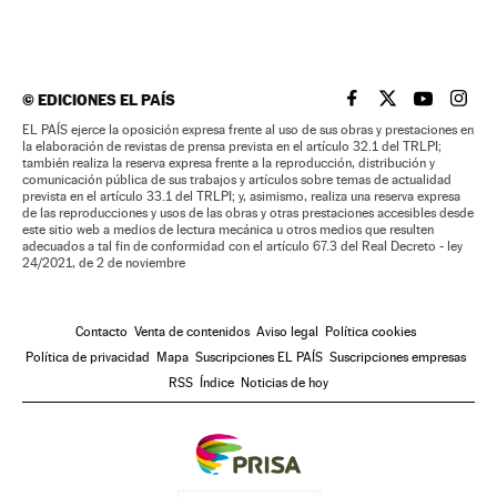
©
EDICIONES EL PAÍS
EL PAÍS BRASIL EN
EL PAÍS BRASI
EL PAÍS B
EL PA
EL PAÍS ejerce la oposición expresa frente al uso de sus obras y prestaciones en
la elaboración de revistas de prensa prevista en el artículo 32.1 del TRLPI;
también realiza la reserva expresa frente a la reproducción, distribución y
comunicación pública de sus trabajos y artículos sobre temas de actualidad
prevista en el artículo 33.1 del TRLPI; y, asimismo, realiza una reserva expresa
de las reproducciones y usos de las obras y otras prestaciones accesibles desde
este sitio web a medios de lectura mecánica u otros medios que resulten
adecuados a tal fin de conformidad con el artículo 67.3 del Real Decreto - ley
24/2021, de 2 de noviembre
Contacto
Venta de contenidos
Aviso legal
Política cookies
Política de privacidad
Mapa
Suscripciones EL PAÍS
Suscripciones empresas
RSS
Índice
Noticias de hoy