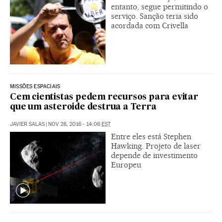
entanto, segue permitindo o
serviço. Sanção teria sido
acordada com Crivella
MISSÕES ESPACIAIS
Cem cientistas pedem recursos para evitar
que um asteroide destrua a Terra
JAVIER SALAS
|
NOV 28, 2016 - 14:06
EST
Entre eles está Stephen
Hawking. Projeto de laser
depende de investimento
Europeu