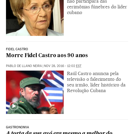
não participará das
cerimônias fúnebres do líder
cubano
FIDEL CASTRO
Morre Fidel Castro aos 90 anos
PABLO DE LLANO NEIRA
|
NOV 28, 2016 - 12:02
EST
Raúl Castro anuncia pela
televisão o falecimento do
seu irmão, líder histórico da
Revolução Cubana
GASTRONOMIA
A torta da sua avó era mesmo a melhor do