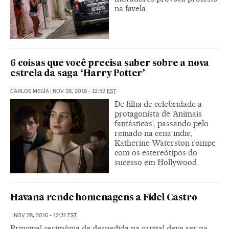
na favela
6 coisas que você precisa saber sobre a nova
estrela da saga ‘Harry Potter’
CARLOS MEGÍA
|
NOV 28, 2016 - 12:52
EST
De filha de celebridade a
protagonista de ‘Animais
fantásticos’, passando pelo
reinado na cena indie,
Katherine Waterston rompe
com os estereótipos do
sucesso em Hollywood
Havana rende homenagens a Fidel Castro
|
NOV 28, 2016 - 12:31
EST
Principal cerimônia de despedida na capital deve ser na