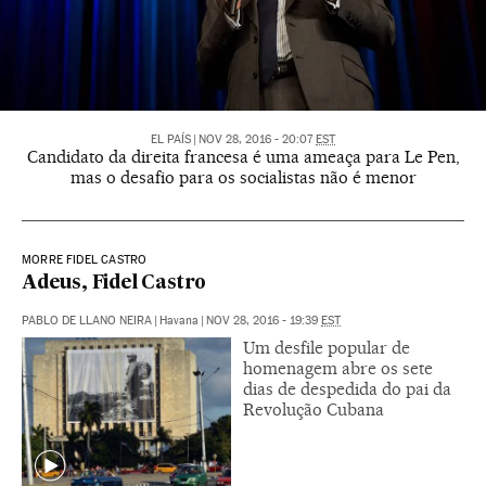
EL PAÍS
|
NOV 28, 2016 - 20:07
EST
Candidato da direita francesa é uma ameaça para Le Pen,
mas o desafio para os socialistas não é menor
MORRE FIDEL CASTRO
Adeus, Fidel Castro
PABLO DE LLANO NEIRA
|
Havana
|
NOV 28, 2016 - 19:39
EST
Um desfile popular de
homenagem abre os sete
dias de despedida do pai da
Revolução Cubana