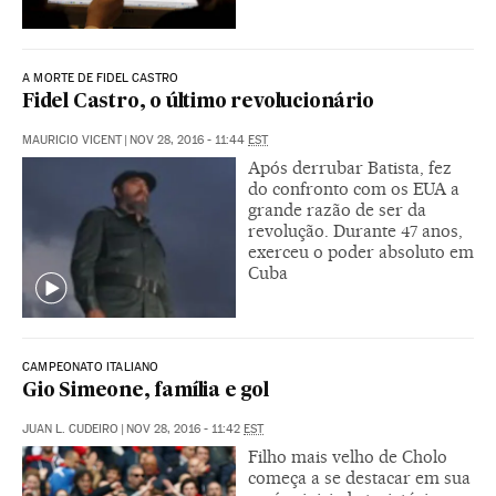
A MORTE DE FIDEL CASTRO
Fidel Castro, o último revolucionário
MAURICIO VICENT
|
NOV 28, 2016 - 11:44
EST
Após derrubar Batista, fez
do confronto com os EUA a
grande razão de ser da
revolução. Durante 47 anos,
exerceu o poder absoluto em
Cuba
CAMPEONATO ITALIANO
Gio Simeone, família e gol
JUAN L. CUDEIRO
|
NOV 28, 2016 - 11:42
EST
Filho mais velho de Cholo
começa a se destacar em sua