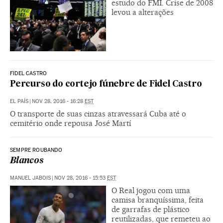
estudo do FMI. Crise de 2008
levou a alterações
FIDEL CASTRO
Percurso do cortejo fúnebre de Fidel Castro
EL PAÍS
|
NOV 28, 2016 - 16:28
EST
O transporte de suas cinzas atravessará Cuba até o
cemitério onde repousa José Martí
SEMPRE ROUBANDO
Blancos
MANUEL JABOIS
|
NOV 28, 2016 - 15:53
EST
O Real jogou com uma
camisa branquíssima, feita
de garrafas de plástico
reutilizadas, que remeteu ao