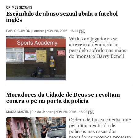
CRIMES SEXUAIS
Escândalo de abuso sexual abala o futebol
inglês
PABLO GUIMÓN
|
Londres
|
NOV 28, 2016 - 13:41
EST
Vários ex-jogadores se
atrevem a denunciar o
pesadelo sofrido nas mãos
do ‘monstro’ Barry Benell
Moradores da Cidade de Deus se revoltam
contra o pé na porta da polícia
MARÍA MARTÍN
|
Rio de Janeiro
|
NOV 28, 2016 - 13:22
EST
Ordem de busca coletiva que
permitiu a entrada de
policiais nas casas dos
moradores provoca protesto