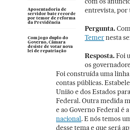
com os anúncio
entrevista, por
Aposentadoria de
servidor bate recorde
por temor de reforma
da Previdência
Pergunta.
Como
Temer
nesta s
Com jogo duplo do
Governo, Câmara
desiste de votar nova
lei de repatriação
Resposta.
Foi 
os governadore
Foi construída uma linha
contas públicas. Estabe
União e dos Estados par
Federal. Outra medida m
e ao Governo Federal é a
nacional
. E nós temos u
desse tema e que será ap