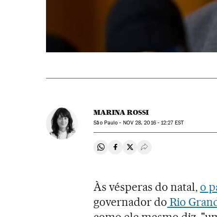
MARINA ROSSI
São Paulo -
NOV
28, 2016 - 12:27
EST
Compartir en Whatsapp
Compartir en Facebook
Compartir en Twitter
Desplegar Redes Soci
Às vésperas do natal,
o p
governador do
Rio Grand
como ele mesmo diz, "u