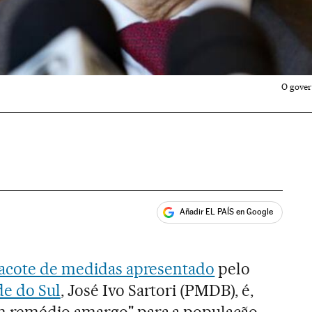
O gover
Añadir EL PAÍS en Google
ales
acote de medidas apresentado
pelo
e do Sul
, José Ivo Sartori (PMDB), é,
m remédio amargo" para a população