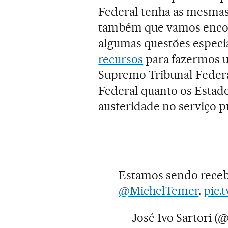
Federal tenha as mesmas 
também que vamos encon
algumas questões espec
recursos
para fazermos u
Supremo Tribunal Federal
Federal quanto os Estado
austeridade no serviço p
Estamos sendo receb
@MichelTemer
.
pic.
— José Ivo Sartori (