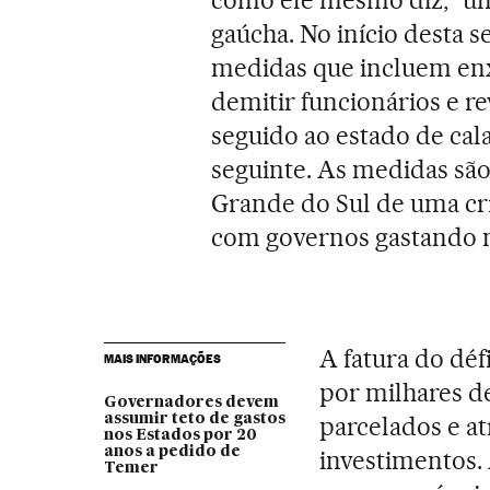
gaúcha. No início desta 
medidas que incluem enxu
demitir funcionários e rev
seguido ao estado de cal
seguinte. As medidas são
Grande do Sul de uma cr
com governos gastando 
A fatura do déf
MAIS INFORMAÇÕES
por milhares d
Governadores devem
assumir teto de gastos
parcelados e at
nos Estados por 20
anos a pedido de
investimentos.
Temer