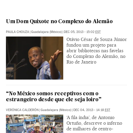
Um Dom Quixote no Complexo do Alemão
PAULA CHOUZA
|
Guadalajara (México)
|
DEC 05, 2013 - 15:02
EST
Otávio César de Souza Júnior
fundou um projeto para
abrir bibliotecas nas favelas
do Complexo do Alemão, no
Rio de Janeiro
“No México somos receptivos com o
estrangeiro desde que ele seja loiro”
VERÓNICA CALDERÓN
|
Guadalajara (México)
|
DEC 04, 2013 - 14:18
EST
‘A fila índia’, de Antonio
Ortuño, descreve o inferno
de milhares de centro-