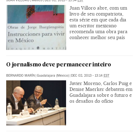
JUAN VILLORO
|
México
|
DEC 02, 2013 - 15:34
EST
Juan Villoro abre, com um
livro de seu compatriota,
esta série em que cada dia
um escritor mexicano
recomenda uma obra para
conhecer melhor seu país
O jornalismo deve permanecer inteiro
BERNARDO MARÍN
|
Guadalajara (México)
|
DEC 02, 2013 - 13:14
EST
Javier Moreno, Carlos Puig e
Denise Maerker debatem em
Guadalajara sobre o futuro e
os desafios do ofício