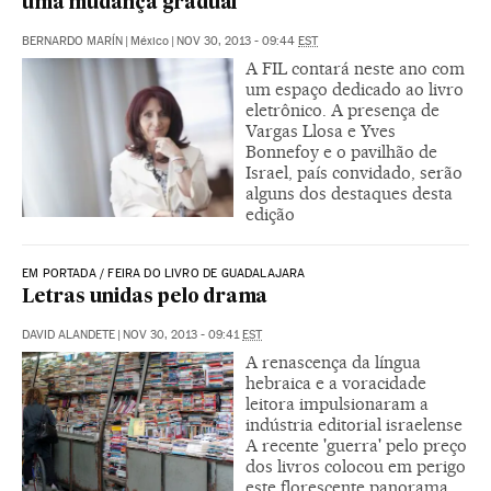
uma mudança gradual
BERNARDO MARÍN
|
México
|
NOV 30, 2013 - 09:44
EST
A FIL contará neste ano com
um espaço dedicado ao livro
eletrônico. A presença de
Vargas Llosa e Yves
Bonnefoy e o pavilhão de
Israel, país convidado, serão
alguns dos destaques desta
edição
EM PORTADA / FEIRA DO LIVRO DE GUADALAJARA
Letras unidas pelo drama
DAVID ALANDETE
|
NOV 30, 2013 - 09:41
EST
A renascença da língua
hebraica e a voracidade
leitora impulsionaram a
indústria editorial israelense
A recente 'guerra' pelo preço
dos livros colocou em perigo
este florescente panorama