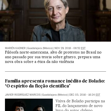
MARIÉN KADNER
|
Guadalajara (México)
|
NOV 29, 2018 - 08:52
EST
Filósofa norte-americana, alvo de protestos no Brasil no
ano passado por sua teoria sobre gênero, prepara uma
nova obra sobre a ética da não violência
Família apresenta romance inédito de Bolaño:
‘O espírito da ficção científica’
JAVIER RODRÍGUEZ MARCOS
|
Guadalajara (México)
|
DEC 03, 2016 - 16:24
EST
Viúva de Bolaño participa na
FIL do lançamento de novo
livro do autor chileno