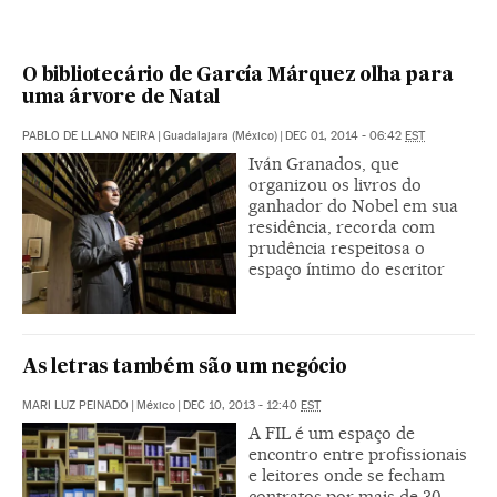
O bibliotecário de García Márquez olha para
uma árvore de Natal
PABLO DE LLANO NEIRA
|
Guadalajara (México)
|
DEC 01, 2014 - 06:42
EST
Iván Granados, que
organizou os livros do
ganhador do Nobel em sua
residência, recorda com
prudência respeitosa o
espaço íntimo do escritor
As letras também são um negócio
MARI LUZ PEINADO
|
México
|
DEC 10, 2013 - 12:40
EST
A FIL é um espaço de
encontro entre profissionais
e leitores onde se fecham
contratos por mais de 30