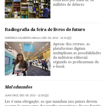
milhões de dólares
Radiografia da feira de livros do futuro
VERÓNICA CALDERÓN
|
México
|
DEC 08, 2013 - 14:31
EST
Apesar dos receios, as
plataformas digitais
multiplicam as possibilidades
da indústria editorial,
segundo os profissionais do
e-book
Mal educados
JUAN CRUZ
|
DEC 08, 2013 - 12:19
EST
Ler é uma obrigação; os que mandam nos países devem
assumi-la como uma das tarefas prioritárias de sua função