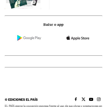
Baixe o app
©
EDICIONES EL PAÍS
EL PAÍS BRASIL EN
EL PAÍS BRASI
EL PAÍS B
EL PA
EL PAÍS ejerce la oposición expresa frente al uso de sus obras y prestaciones en