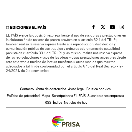
©
EDICIONES EL PAÍS
EL PAÍS BRASIL EN
EL PAÍS BRASI
EL PAÍS B
EL PA
EL PAÍS ejerce la oposición expresa frente al uso de sus obras y prestaciones en
la elaboración de revistas de prensa prevista en el artículo 32.1 del TRLPI;
también realiza la reserva expresa frente a la reproducción, distribución y
comunicación pública de sus trabajos y artículos sobre temas de actualidad
prevista en el artículo 33.1 del TRLPI; y, asimismo, realiza una reserva expresa
de las reproducciones y usos de las obras y otras prestaciones accesibles desde
este sitio web a medios de lectura mecánica u otros medios que resulten
adecuados a tal fin de conformidad con el artículo 67.3 del Real Decreto - ley
24/2021, de 2 de noviembre
Contacto
Venta de contenidos
Aviso legal
Política cookies
Política de privacidad
Mapa
Suscripciones EL PAÍS
Suscripciones empresas
RSS
Índice
Noticias de hoy