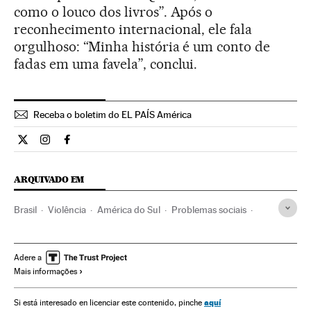
como o louco dos livros”. Após o
reconhecimento internacional, ele fala
orgulhoso: “Minha história é um conto de
fadas em uma favela”, conclui.
Receba o boletim do EL PAÍS América
Cultura El País Brasil en Twitter
Cultura El País Brasil en Instagram
Cultura El País Brasil en Facebook
ARQUIVADO EM
Brasil
Violência
América do Sul
Problemas sociais
Acontecimentos
Sociedade
Feria libro Guadalajara 2013
Feria libro Guadalajara
Adere a
Mais informações
Feiras livro
Guadalajara México
México
Livros
América do Norte
América Latina
América
Cultura
aquí
Si está interesado en licenciar este contenido, pinche