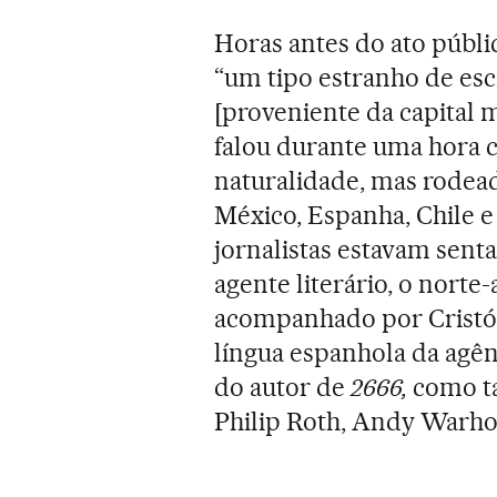
Horas antes do ato públi
“um tipo estranho de es
[proveniente da capital m
falou durante uma hora c
naturalidade, mas rodead
México, Espanha, Chile e
jornalistas estavam senta
agente literário, o nort
acompanhado por Cristóba
língua espanhola da agên
do autor de
2666,
como t
Philip Roth, Andy Warho