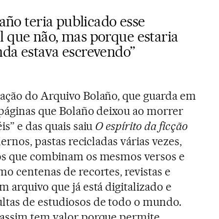
laño teria publicado esse
l que não, mas porque estaria
nda estava escrevendo”
zação do Arquivo Bolaño, que guarda em
4 páginas que Bolaño deixou ao morrer
is” e das quais saiu
O espírito da ficção
dernos, pastas recicladas várias vezes,
tos que combinam os mesmos versos e
mo centenas de recortes, revistas e
 arquivo que já está digitalizado e
ltas de estudiosos de todo o mundo.
 assim tem valor porque permite