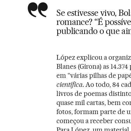
Se estivesse vivo, Bo
romance? “É possíve
publicando o que ai
López explicou a organi
Blanes (Girona) as 14.37
em “várias pilhas de papé
científica
. Ao todo, 84 ca
livros de poemas distin
quase mil cartas, bem co
fotos, formam parte de um
começou a receber consu
Para López, um material