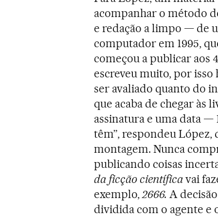
acompanhar o método de 
e redação a limpo — de u
computador em 1995, que 
começou a publicar aos 43
escreveu muito, por isso 
ser avaliado quanto do i
que acaba de chegar às l
assinatura e uma data — 
têm”, respondeu López, q
montagem. Nunca compro
publicando coisas incer
da ficção científica
vai fa
exemplo,
2666.
A decisão 
dividida com o agente e o