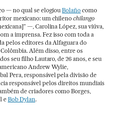
co — no qual se elogiou
Bolaño
como
critor mexicano: um chileno
chilango
exicana]” —, Carolina López, sua viúva,
om a imprensa. Fez isso com toda a
a pelos editores da Alfaguara do
 Colômbia. Além disso, entre os
dos seu filho Lautaro, de 26 anos, e seu
e-americano Andrew Wylie,
l Pera, responsável pela divisão de
cia responsável pelos direitos mundiais
ambém de criadores como Borges,
l e
Bob Dylan
.