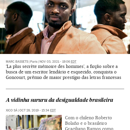
MARC BASSETS
|
Paris
|
NOV 03, 2021 - 19:06
EDT
‘La plus secrète mémoire des hommes’, a ficção sobre a
busca de um escritor lendário e esquecido, conquista o
Goncourt, prêmio de maior prestígio das letras francesas
A vidinha sururu da desigualdade brasileira
XICO SÁ
|
OCT 28, 2019 - 15:34
EDT
Com o chileno Roberto
Bolaño e o brasileiro
Graciliano Ramos como