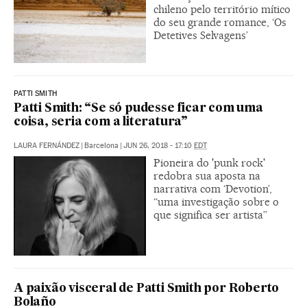
chileno pelo território mítico
do seu grande romance, ‘Os
Detetives Selvagens’
PATTI SMITH
Patti Smith: “Se só pudesse ficar com uma
coisa, seria com a literatura”
LAURA FERNÁNDEZ
|
Barcelona
|
JUN 26, 2018 - 17:10
EDT
Pioneira do 'punk rock'
redobra sua aposta na
narrativa com ‘Devotion’,
“uma investigação sobre o
que significa ser artista”
A paixão visceral de Patti Smith por Roberto
Bolaño