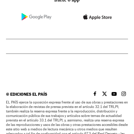
Baixe o app
©
EDICIONES EL PAÍS
EL PAÍS BRASIL EN
EL PAÍS BRASI
EL PAÍS B
EL PA
EL PAÍS ejerce la oposición expresa frente al uso de sus obras y prestaciones en
la elaboración de revistas de prensa prevista en el artículo 32.1 del TRLPI;
también realiza la reserva expresa frente a la reproducción, distribución y
comunicación pública de sus trabajos y artículos sobre temas de actualidad
prevista en el artículo 33.1 del TRLPI; y, asimismo, realiza una reserva expresa
de las reproducciones y usos de las obras y otras prestaciones accesibles desde
este sitio web a medios de lectura mecánica u otros medios que resulten
adecuados a tal fin de conformidad con el artículo 67.3 del Real Decreto - ley