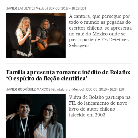
JAVIER LAFUENTE
|
México
|
SEP 03, 2017 - 16:28
EDT
A cantora, que persegue por
todo o mundo as pegadas do
escritor chileno, se apresenta
no café do México onde se
passa parte de 'Os Detetives
Selvagens'
Família apresenta romance inédito de Bolaño:
‘O espírito da ficção científica’
JAVIER RODRÍGUEZ MARCOS
|
Guadalajara (México)
|
DEC 03, 2016 - 16:24
EST
Viúva de Bolaño participa na
FIL do lançamento de novo
livro do autor chileno
falecido em 2003