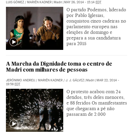
LUIS GÓMEZ
/
MARIÉN KADNER
|
Madri
|
MAY 26, 2014 - 15:14
EDT
O partido Podemos, liderado
por Pablo Iglesias,
conquistou cinco cadeiras no
parlamento europeu nas
eleições de domingo e
prepara a sua candidatura
para 2015
A Marcha da Dignidade toma o centro de
Madri com milhares de pessoas
JERÓNIMO ANDREU
/
MARIÉN KADNER
/
J. J. GÁLVEZ
|
Madri
|
MAR 22, 2014 -
19:58
EDT
O protesto acabou com 24
detidos, três deles menores,
e 88 feridos Os manifestantes
que chegaram a pé não
passaram de 2.000