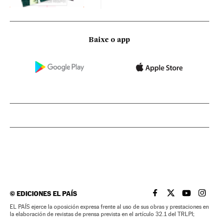
Baixe o app
©
EDICIONES EL PAÍS
EL PAÍS BRASIL EN
EL PAÍS BRASI
EL PAÍS B
EL PA
EL PAÍS ejerce la oposición expresa frente al uso de sus obras y prestaciones en
la elaboración de revistas de prensa prevista en el artículo 32.1 del TRLPI;