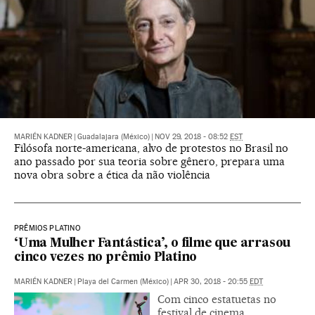
MARIÉN KADNER
|
Guadalajara (México)
|
NOV 29, 2018 - 08:52
EST
Filósofa norte-americana, alvo de protestos no Brasil no
ano passado por sua teoria sobre gênero, prepara uma
nova obra sobre a ética da não violência
PRÊMIOS PLATINO
‘Uma Mulher Fantástica’, o filme que arrasou
cinco vezes no prêmio Platino
MARIÉN KADNER
|
Playa del Carmen (México)
|
APR 30, 2018 - 20:55
EDT
Com cinco estatuetas no
festival de cinema