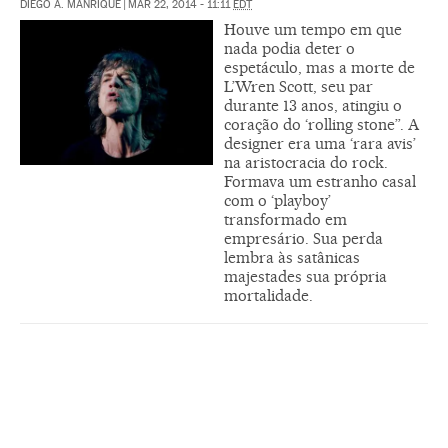
DIEGO A. MANRIQUE
|
MAR 22, 2014 - 11:11
EDT
Houve um tempo em que
nada podia deter o
espetáculo, mas a morte de
L’Wren Scott, seu par
durante 13 anos, atingiu o
coração do ‘rolling stone”. A
designer era uma ‘rara avis’
na aristocracia do rock.
Formava um estranho casal
com o ‘playboy’
transformado em
empresário. Sua perda
lembra às satânicas
majestades sua própria
mortalidade.