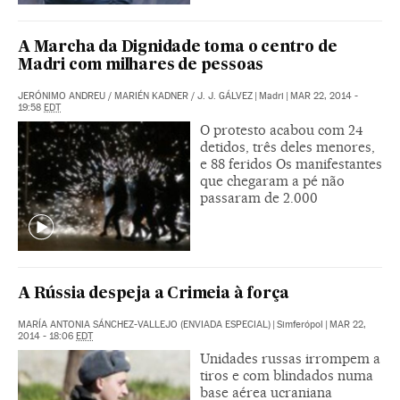
A Marcha da Dignidade toma o centro de
Madri com milhares de pessoas
JERÓNIMO ANDREU
/
MARIÉN KADNER
/
J. J. GÁLVEZ
|
Madri
|
MAR 22, 2014 -
19:58
EDT
O protesto acabou com 24
detidos, três deles menores,
e 88 feridos Os manifestantes
que chegaram a pé não
passaram de 2.000
A Rússia despeja a Crimeia à força
MARÍA ANTONIA SÁNCHEZ-VALLEJO (ENVIADA ESPECIAL)
|
Simferópol
|
MAR 22,
2014 - 18:06
EDT
Unidades russas irrompem a
tiros e com blindados numa
base aérea ucraniana