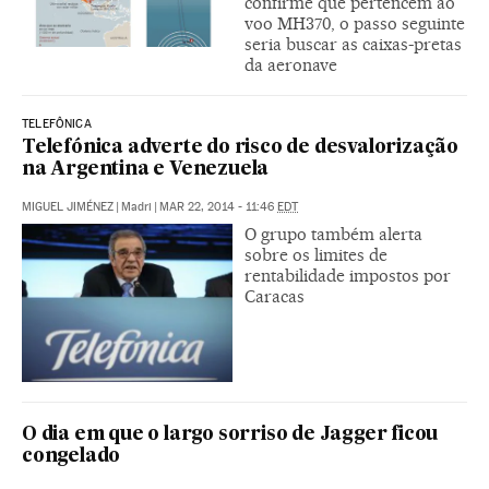
confirme que pertencem ao
voo MH370, o passo seguinte
seria buscar as caixas-pretas
da aeronave
TELEFÔNICA
Telefónica adverte do risco de desvalorização
na Argentina e Venezuela
MIGUEL JIMÉNEZ
|
Madri
|
MAR 22, 2014 - 11:46
EDT
O grupo também alerta
sobre os limites de
rentabilidade impostos por
Caracas
O dia em que o largo sorriso de Jagger ficou
congelado