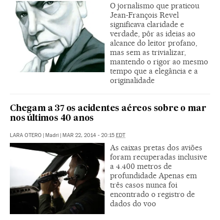
O jornalismo que praticou
Jean-François Revel
significava claridade e
verdade, pôr as ideias ao
alcance do leitor profano,
mas sem as trivializar,
mantendo o rigor ao mesmo
tempo que a elegância e a
originalidade
Chegam a 37 os acidentes aéreos sobre o mar
nos últimos 40 anos
LARA OTERO
|
Madri
|
MAR 22, 2014 - 20:15
EDT
As caixas pretas dos aviões
foram recuperadas inclusive
a 4.400 metros de
profundidade Apenas em
três casos nunca foi
encontrado o registro de
dados do voo