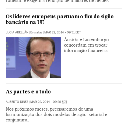
rodeiam e exigem a rendição de militares de Belbek
Os líderes europeus pactuam o fim do sigilo
bancário na UE
LUCÍA ABELLÁN
|
Bruxelas
|
MAR 22, 2014 - 09:31
EDT
Áustria e Luxemburgo
concordam em trocar
informação financeira
As partes e o todo
ALBERTO DINES
|
MAR 22, 2014 - 09:26
EDT
Nos próximos meses, precisaremos de uma
harmonização dos dois modelos de ação: setorial e
conjuntural