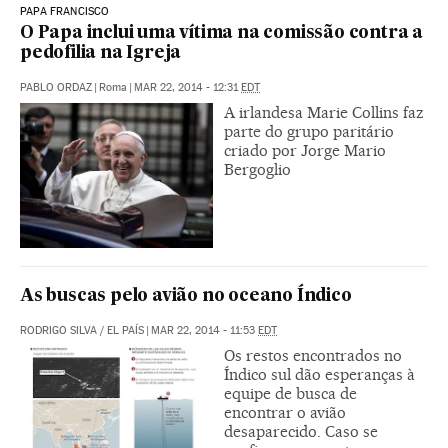
PAPA FRANCISCO
O Papa inclui uma vítima na comissão contra a
pedofilia na Igreja
PABLO ORDAZ
|
Roma
|
MAR 22, 2014 - 12:31
EDT
A irlandesa Marie Collins faz
parte do grupo paritário
criado por Jorge Mario
Bergoglio
As buscas pelo avião no oceano Índico
RODRIGO SILVA / EL PAÍS
|
MAR 22, 2014 - 11:53
EDT
Os restos encontrados no
Índico sul dão esperanças à
equipe de busca de
encontrar o avião
desaparecido. Caso se