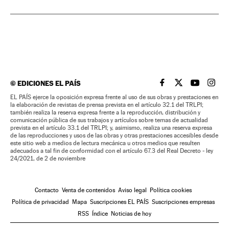
©
EDICIONES EL PAÍS
EL PAÍS BRASIL EN
EL PAÍS BRASI
EL PAÍS B
EL PA
EL PAÍS ejerce la oposición expresa frente al uso de sus obras y prestaciones en
la elaboración de revistas de prensa prevista en el artículo 32.1 del TRLPI;
también realiza la reserva expresa frente a la reproducción, distribución y
comunicación pública de sus trabajos y artículos sobre temas de actualidad
prevista en el artículo 33.1 del TRLPI; y, asimismo, realiza una reserva expresa
de las reproducciones y usos de las obras y otras prestaciones accesibles desde
este sitio web a medios de lectura mecánica u otros medios que resulten
adecuados a tal fin de conformidad con el artículo 67.3 del Real Decreto - ley
24/2021, de 2 de noviembre
Contacto
Venta de contenidos
Aviso legal
Política cookies
Política de privacidad
Mapa
Suscripciones EL PAÍS
Suscripciones empresas
RSS
Índice
Noticias de hoy