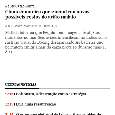
A BUSCA PELO MH370
China comunica que encontrou novos
possíveis restos do avião malaio
J. R.
|
Pequim
|
MAR 22, 2014 - 09:26
EDT
Malásia informa que Pequim tem imagens de objetos
flutuantes no mar Seis aviões intensificam no Índico sul o
rastreio visual do Boeing desaparecido As baterias que
permitem emitir sinais da caixa preta só durarão mais 15
dias
ÚLTIMAS NOTICIAS
Bolsonaro, a destruição como estratégia
12:15
Lula, uma ressurreição
12:15
O programa eleitoral de Lula da Silva: subidas de
21:14