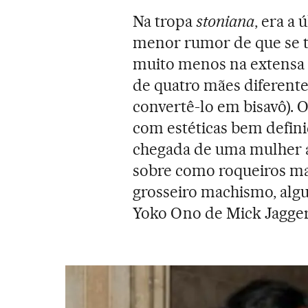
Na tropa
stoniana
, era a
menor rumor de que se t
muito menos na extensa fa
de quatro mães diferentes 
convertê-lo em bisavô). 
com estéticas bem defi
chegada de uma mulher a
sobre como roqueiros ma
grosseiro machismo, algu
Yoko Ono de Mick Jagger