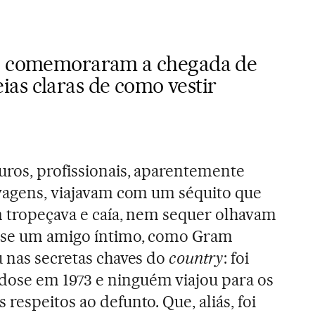
ão comemoraram a chegada de
as claras de como vestir
ros, profissionais, aparentemente
lvagens, viajavam com um séquito que
ém tropeçava e caía, nem sequer olhavam
sse um amigo íntimo, como Gram
u nas secretas chaves do
country
: foi
ose em 1973 e ninguém viajou para os
respeitos ao defunto. Que, aliás, foi