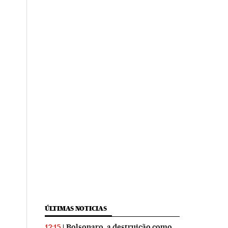
ÚLTIMAS NOTICIAS
Bolsonaro, a destruição como
12:15