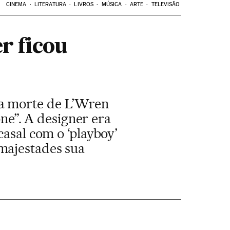
CINEMA
LITERATURA
LIVROS
MÚSICA
ARTE
TELEVISÃO
r ficou
 a morte de L’Wren
one”. A designer era
casal com o ‘playboy’
majestades sua