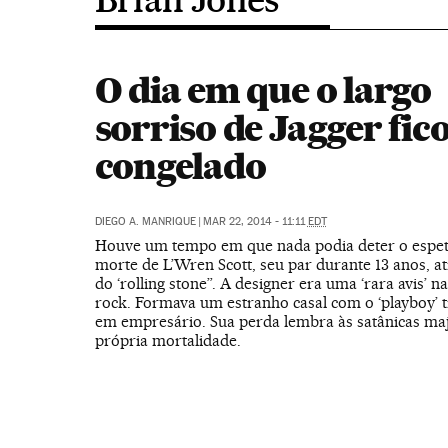
O dia em que o largo
sorriso de Jagger fic
congelado
DIEGO A. MANRIQUE
|
MAR 22, 2014 - 11:11
EDT
Houve um tempo em que nada podia deter o espet
morte de L’Wren Scott, seu par durante 13 anos, at
do ‘rolling stone”. A designer era uma ‘rara avis’ na
rock. Formava um estranho casal com o ‘playboy’
em empresário. Sua perda lembra às satânicas ma
própria mortalidade.