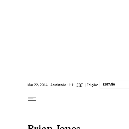
Pular para o conteúdo
ESPAÑA
Mar 22, 2014
|
Atualizado 11:11
EDT
|
Edição:
Brian Jones