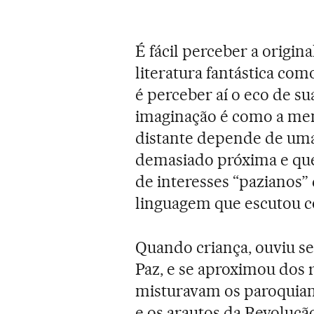
É fácil perceber a origi
literatura fantástica co
é perceber aí o eco de s
imaginação é como a mem
distante depende de uma
demasiado próxima e que 
de interesses “pazianos
linguagem que escutou co
Quando criança, ouviu seu
Paz, e se aproximou dos 
misturavam os paroquian
e os arautos da Revoluçã