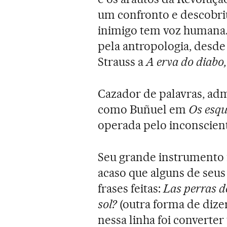
um confronto e descobriu
inimigo tem voz humana. 
pela antropologia, desde
Strauss a
A erva do diabo,
Cazador de palavras, adm
como Buñuel em
Os esqu
operada pelo inconscien
Seu grande instrumento f
acaso que alguns de seus
frases feitas:
Las perras d
sol?
(outra forma de dizer
nessa linha foi converte