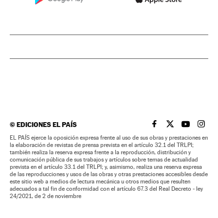
©
EDICIONES EL PAÍS
EL PAÍS BRASIL EN
EL PAÍS BRASI
EL PAÍS B
EL PA
EL PAÍS ejerce la oposición expresa frente al uso de sus obras y prestaciones en
la elaboración de revistas de prensa prevista en el artículo 32.1 del TRLPI;
también realiza la reserva expresa frente a la reproducción, distribución y
comunicación pública de sus trabajos y artículos sobre temas de actualidad
prevista en el artículo 33.1 del TRLPI; y, asimismo, realiza una reserva expresa
de las reproducciones y usos de las obras y otras prestaciones accesibles desde
este sitio web a medios de lectura mecánica u otros medios que resulten
adecuados a tal fin de conformidad con el artículo 67.3 del Real Decreto - ley
24/2021, de 2 de noviembre