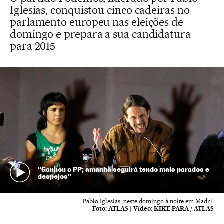
Iglesias, conquistou cinco cadeiras no
parlamento europeu nas eleições de
domingo e prepara a sua candidatura
para 2015
“Ganhou o PP; amanhã seguirá tendo mais parados e
despejos”
Pablo Iglesias, neste domingo à noite em Madri.
Foto:
ATLAS
|
Vídeo:
KIKE PARA / ATLAS