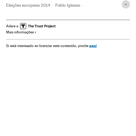
Eleições europeias 2014
Pablo Iglesias
Eleições europeias
Podemos
Espanha
União Europeia
Eleições
Partidos políticos
Adere a
Mais informações
Organizações internacionais
Europa
Política
Relações exteriores
aquí
Si está interesado en licenciar este contenido, pinche