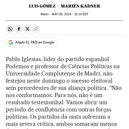
LUIS GÓMEZ
MARIÉN KADNER
Madri -
MAY
26, 2014 - 15:14
EDT
Compartir en Whatsapp
Compartir en Facebook
Compartir en Twitter
Desplegar Redes Sociales
Añadir EL PAÍS en Google
Pablo Iglesias, líder do partido espanhol
Podemos e professor de Ciências Políticas na
Universidade Complutense de Madri, não
festejou neste domingo o sucesso eleitoral
sem precedentes de sua aliança política. “Não
nos conformamos. Para nós, não é um
resultado testemunhal. Vamos abrir um
período de confluência com outras forças
políticas. Os partidos da casta sofreram a
mais severa crítica, ambos somaram menos