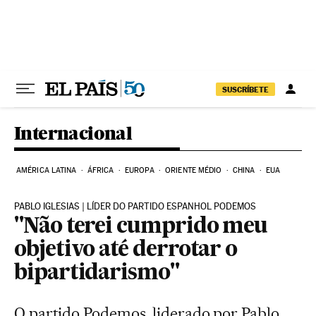
Pular para o conteúdo
SUSCRÍBETE
Internacional
AMÉRICA LATINA
ÁFRICA
EUROPA
ORIENTE MÉDIO
CHINA
EUA
PABLO IGLESIAS | LÍDER DO PARTIDO ESPANHOL PODEMOS
"Não terei cumprido meu
objetivo até derrotar o
bipartidarismo"
O partido Podemos, liderado por Pablo