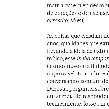
matriarca; era eu descob
de emoções e de exclusi
arrostito
, só eu).
As coisas que existiam 
anos, qualidades que ext
Levando a ideia ao extr
mítico, esse
in illo tempor
éramos novos e a finitud
improvável. Era tudo rea
conversando com um dos
Dacosta, perguntei sobre 
em arroz). Ele responde
tecnicamente, fosse um d