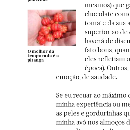
panetone
mesmos) que g
chocolate como
tomate da sua 
superior ao de
haverá de discu
fato bons, qua
O melhor da
temporada é a
eles refletiam 
pitanga
época). Outros
emoção, de saudade.
Se eu recuar ao máximo q
minha experiência ou me
as peles e gordurinhas q
minha avó nos almoços 