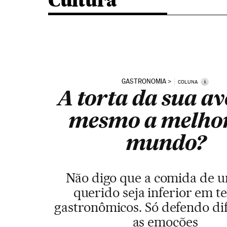
Cultura
GASTRONOMIA
i
COLUNA
A torta da sua av
mesmo a melho
mundo?
Não digo que a comida de 
querido seja inferior em 
gastronômicos. Só defendo di
as emoções