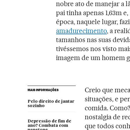
nobre ato de manejar a 
pai tinha apenas 1,63m e,
época, naquele lugar, fa
amadurecimento
, a rea
tamanhos nas suas devid
tivéssemos nos visto mai
imagem de um homem g
Creio que mec
MAIS INFORMAÇÕES
situações, e p
Pelo direito de jantar
sozinho
comida. Como? 
nostalgia de re
Depressão de fim de
que todos conh
ano? Combata com