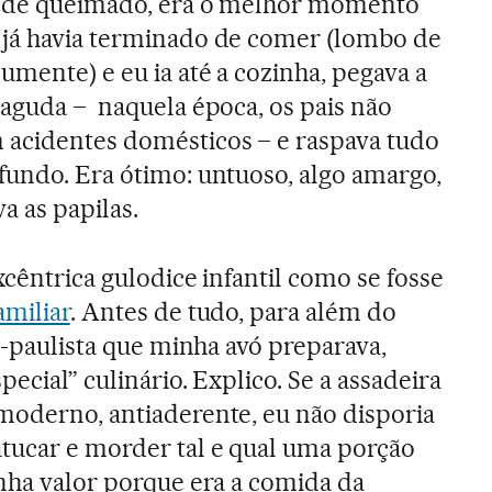
, de queimado, era o melhor momento
 já havia terminado de comer (lombo de
umente) e eu ia até a cozinha, pegava a
aguda – ­ naquela época, os pais não
 acidentes domésticos – e raspava tudo
fundo. Era ótimo: untuoso, algo amargo,
 as papilas.
xcêntrica gulodice infantil como se fosse
amiliar
. Antes de tudo, para além do
ro-paulista que minha avó preparava,
pecial” culinário. Explico. Se a assadeira
moderno, antiaderente, eu não disporia
tucar e morder tal e qual uma porção
inha valor porque era a comida da