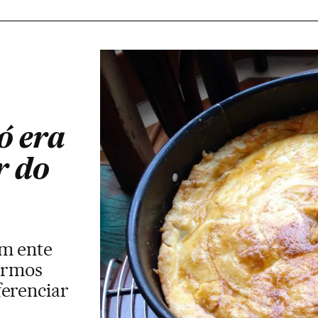
ó era
r do
um ente
termos
ferenciar