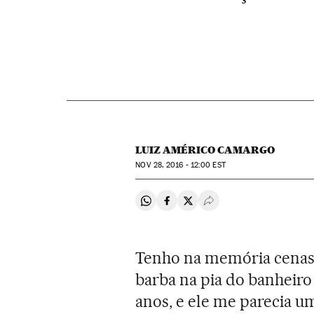
LUIZ AMÉRICO CAMARGO
NOV
28, 2016 - 12:00
EST
Compartir en Whatsapp
Compartir en Facebook
Compartir en Twitter
Desplegar Redes Soci
Tenho na memória cenas v
barba na pia do banheiro 
anos, e ele me parecia 