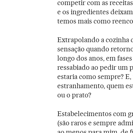
competir com as receita
e os ingredientes deixa
temos mais como reencon
Extrapolando a cozinha c
sensação quando retorno a
longo dos anos, em fases 
ressabiado ao pedir um p
estaria como sempre? E, 
estranhamento, quem est
ou o prato?
Estabelecimentos com g
(são raros e sempre admi
ao menos para mim, de 