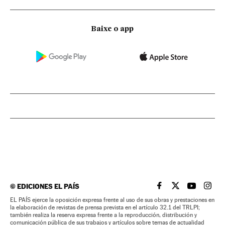
Baixe o app
©
EDICIONES EL PAÍS
EL PAÍS BRASIL EN
EL PAÍS BRASI
EL PAÍS B
EL PA
EL PAÍS ejerce la oposición expresa frente al uso de sus obras y prestaciones en
la elaboración de revistas de prensa prevista en el artículo 32.1 del TRLPI;
también realiza la reserva expresa frente a la reproducción, distribución y
comunicación pública de sus trabajos y artículos sobre temas de actualidad