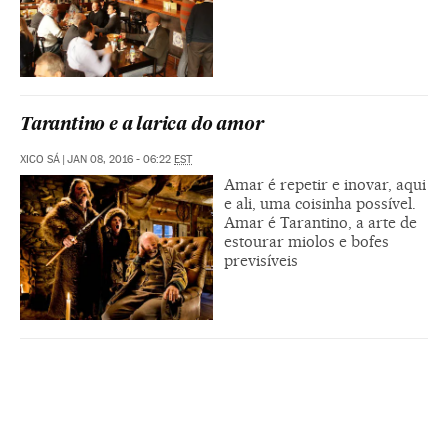
Tarantino e a larica do amor
XICO SÁ
|
JAN 08, 2016 - 06:22
EST
Amar é repetir e inovar, aqui
e ali, uma coisinha possível.
Amar é Tarantino, a arte de
estourar miolos e bofes
previsíveis