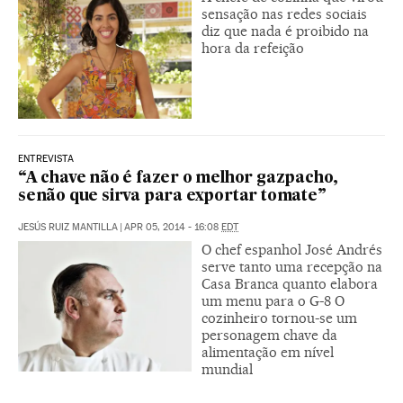
sensação nas redes sociais
diz que nada é proibido na
hora da refeição
ENTREVISTA
“A chave não é fazer o melhor gazpacho,
senão que sirva para exportar tomate”
JESÚS RUIZ MANTILLA
|
APR 05, 2014 - 16:08
EDT
O chef espanhol José Andrés
serve tanto uma recepção na
Casa Branca quanto elabora
um menu para o G-8 O
cozinheiro tornou-se um
personagem chave da
alimentação em nível
mundial