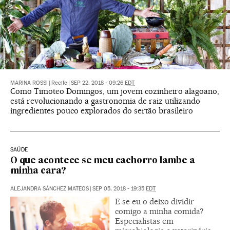
MARINA ROSSI
|
Recife
|
SEP 22, 2018 - 09:26
EDT
Como Timoteo Domingos, um jovem cozinheiro alagoano,
está revolucionando a gastronomia de raiz utilizando
ingredientes pouco explorados do sertão brasileiro
SAÚDE
O que acontece se meu cachorro lambe a
minha cara?
ALEJANDRA SÁNCHEZ MATEOS
|
SEP 05, 2018 - 19:35
EDT
E se eu o deixo dividir
comigo a minha comida?
Especialistas em