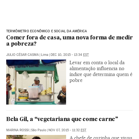
TERMÔMETRO ECONÔMICO E SOCIAL DA AMÉRICA
Comer fora de casa, uma nova forma de medir
a pobreza?
JULIO CÉSAR CASMA
|
Lima
|
DEC 10, 2015 - 13:34
EST
Levar em conta o local da
alimentação influencia no
índice que determina quem é
pobre
Bela Gil, a “vegetariana que come carne”
MARINA ROSSI
|
São Paulo
|
NOV 07, 2015 - 11:32
EST
A chefe de cozinha que virou