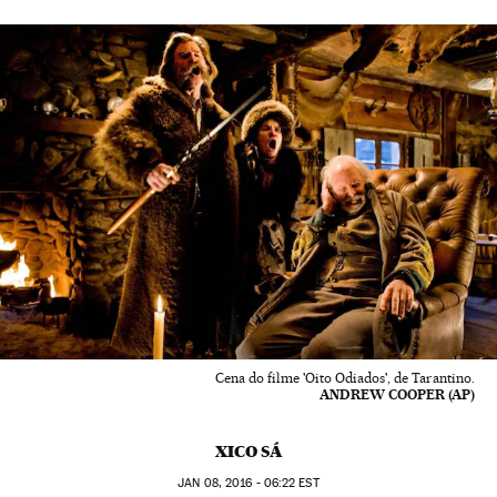
Cena do filme 'Oito Odiados', de Tarantino.
ANDREW COOPER (AP)
XICO SÁ
JAN
08, 2016 - 06:22
EST