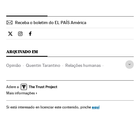
Receba o boletim do EL PAÍS América
Opiniao El País Brasil en Twitter
Opiniao El País Brasil en Instagram
Opiniao El País Brasil en Facebook
ARQUIVADO EM
Opinião
Quentin Tarantino
Relações humanas
Comida típica
Copacabana
Rio de Janeiro
Brasil
Sociedade
Cocina tradicional
Gastronomia
Cultura
Adere a
Mais informações
Amor
Emoções
Bem-estar
Estilo vida
aquí
Si está interesado en licenciar este contenido, pinche