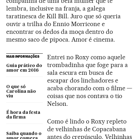
companhia de uma bela mulher que te
lembra, inclusive na franja, a galega
taratinesca de Kill Bill. Juro que só queria
ouvir a trilha do Ennio Morricone e
encontrar os dedos da moça dentro do
mesmo saco de pipoca. Amor é cinema.
Entrei no Roxy como aquele
MAIS INFORMAÇÕES
trombadinha que foge para a
Guia prático do
amor em 2016
sala escura em busca de
escapar dos linchadores e
acaba chorando com o filme —
O que só
Carolina não
coisas que nos contava o tio
viu
Nelson.
É hora da festa
da firma
Como é lindo o Roxy repleto
de velhinhas de Copacabana
Saiba quando o
antes do crepúsculo. Velhinhas
amor começa