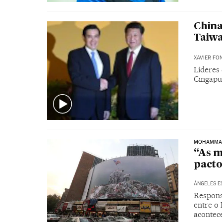
China
Taiwa
XAVIER FO
Líderes
Cingapur
MOHAMMAD 
“As m
pacto
ÁNGELES E
Respons
entre o 
acontec