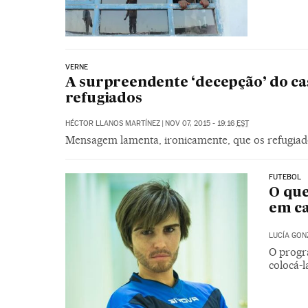
VERNE
A surpreendente ‘decepção’ do ca
refugiados
HÉCTOR LLANOS MARTÍNEZ
|
NOV 07, 2015 - 19:16
EST
Mensagem lamenta, ironicamente, que os refugia
FUTEBOL
O que
em c
LUCÍA GON
O progr
colocá-