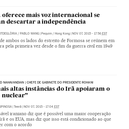
 oferece mais voz internacional se
n descartar a independência
NTDEGLÒRIA
/
PABLO WANG
|
Pequim / Hong Kong
|
NOV 07, 2015 - 17:56
EST
 de ambos os lados do estreito de Formosa se reúnem em
a pela primeira vez desde o fim da guerra civil em 1949
NAHAVANDIAN | CHEFE DE GABINETE DO PRESIDENTE ROHANI
ais altas instâncias do Irã apoiaram o
 nuclear”
SPINOSA
|
Teerã
|
NOV 07, 2015 - 17:04
EST
ável iraniano diz que é possível uma maior cooperação
Irã e os EUA, mas diz que isso está condicionado ao que
er com o acordo