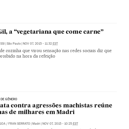
Gil, a “vegetariana que come carne”
SSI
|
São Paulo
|
NOV 07, 2015 - 11:32
EST
de cozinha que virou sensação nas redes sociais diz que
roibido na hora da refeição
 DE GÊNERO
ata contra agressões machistas reúne
as de milhares em Madri
GOA
/
FRAN SERRATO
|
Madri
|
NOV 07, 2015 - 10:25
EST