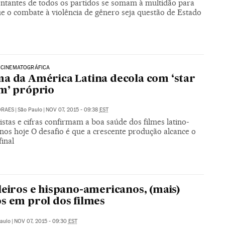
ntantes de todos os partidos se somam à multidão para
ue o combate à violência de gênero seja questão de Estado
 CINEMATOGRÁFICA
a da América Latina decola com ‘star
m’ próprio
ORAES
|
São Paulo
|
NOV 07, 2015 - 09:38
EST
istas e cifras confirmam a boa saúde dos filmes latino-
nos hoje O desafio é que a crescente produção alcance o
final
leiros e hispano-americanos, (mais)
s em prol dos filmes
aulo
|
NOV 07, 2015 - 09:30
EST