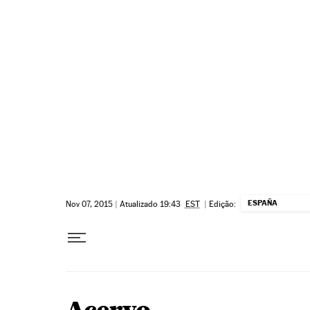
Pular para o conteúdo
ESPAÑA
Nov 07, 2015
|
Atualizado 19:43
EST
|
Edição: