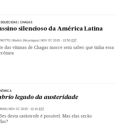
SQUECIDAS | CHAGAS
assino silencioso da América Latina
RNOTTO
|
Madriz (Nicarágua)
|
NOV 07, 2015 - 13:50
EST
te das vítimas de Chagas morre sem saber que tinha essa
crônica
ONÔMICA
brio legado da austeridade
GMAN
|
NOV 07, 2015 - 12:14
EST
ções desta catástrofe é possível. Mas elas serão
das?