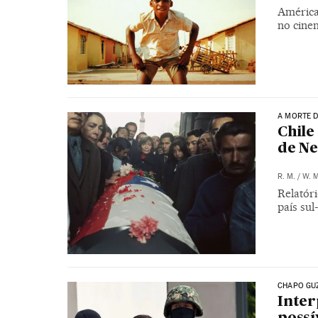
América 
no cine
A MORTE D
Chile
de Ne
R. M.
/
W. M
Relatór
país su
CHAPO GU
Inter