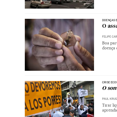
DOENÇAS E
O ass
FELIPE CA
Boa par
doença 
CRISE EC
O som
PAUL KRU
Tirar li
aprendi