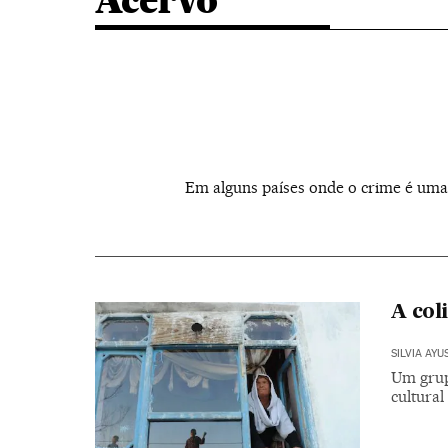
Acervo
Em alguns países onde o crime é uma 
A col
SILVIA AYU
Um grup
cultural