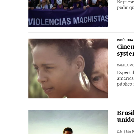
Represe
pedir q
INDÚSTRIA
Cinem
syste
CAMILA M
Especial
america
público 
Brasi
unido
C.M.
|
São P