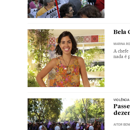
Bela 
MARINA RO
A chefe 
nada é p
VIOLÊNCIA
Passe
dezen
AITOR BEN