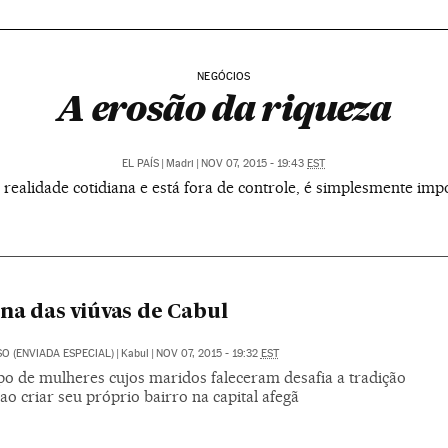
NEGÓCIOS
A erosão da riqueza
EL PAÍS
|
Madri
|
NOV 07, 2015 - 19:43
EST
realidade cotidiana e está fora de controle, é simplesmente impo
ina das viúvas de Cabul
SO (ENVIADA ESPECIAL)
|
Kabul
|
NOV 07, 2015 - 19:32
EST
o de mulheres cujos maridos faleceram desafia a tradição
 ao criar seu próprio bairro na capital afegã