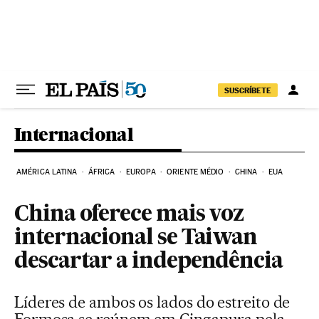
Pular para o conteúdo
SUSCRÍBETE
Internacional
AMÉRICA LATINA
ÁFRICA
EUROPA
ORIENTE MÉDIO
CHINA
EUA
China oferece mais voz
internacional se Taiwan
descartar a independência
Líderes de ambos os lados do estreito de