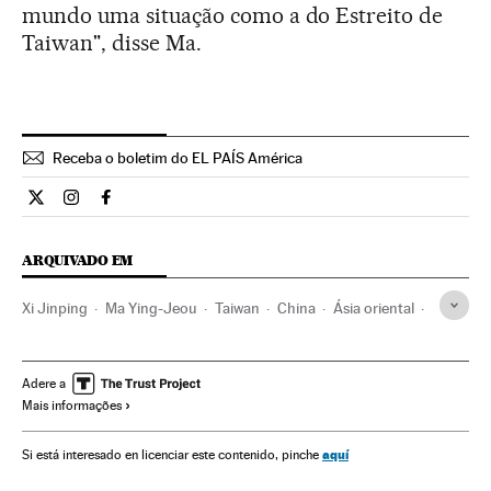
mundo uma situação como a do Estreito de
Taiwan", disse Ma.
Receba o boletim do EL PAÍS América
Internacional El País Brasil en Twitter
Internacional El País Brasil en Instagram
Internacional El País Brasil en Facebook
ARQUIVADO EM
Xi Jinping
Ma Ying-Jeou
Taiwan
China
Ásia oriental
Partidos políticos
Ásia
Relações exteriores
Política
Adere a
Mais informações
aquí
Si está interesado en licenciar este contenido, pinche