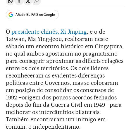
Compartir en Whatsapp
Compartir en Facebook
Compartir en Twitter
Desplegar Redes Sociales
Añadir EL PAÍS en Google
O
presidente chinês, Xi Jinping
, e o de
Taiwan, Ma Ying-jeou, realizaram neste
sábado um encontro histórico em Cingapura,
no qual ambos apostaram no pragmatismo
para conseguir aproximar as difíceis relações
entre os dois territórios. Os dois líderes
reconheceram as evidentes diferenças
políticas entre Governos, mas se colocaram
em posição de consolidar os consensos de
1992 –origem dos poucos acordos fechados
depois do fim da Guerra Civil em 1949– para
melhorar os intercâmbios bilaterais.
Também encontraram um inimigo em
comum: o independentismo.