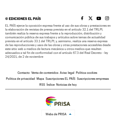
©
EDICIONES EL PAÍS
EL PAÍS BRASIL EN
EL PAÍS BRASI
EL PAÍS B
EL PA
EL PAÍS ejerce la oposición expresa frente al uso de sus obras y prestaciones en
la elaboración de revistas de prensa prevista en el artículo 32.1 del TRLPI;
también realiza la reserva expresa frente a la reproducción, distribución y
comunicación pública de sus trabajos y artículos sobre temas de actualidad
prevista en el artículo 33.1 del TRLPI; y, asimismo, realiza una reserva expresa
de las reproducciones y usos de las obras y otras prestaciones accesibles desde
este sitio web a medios de lectura mecánica u otros medios que resulten
adecuados a tal fin de conformidad con el artículo 67.3 del Real Decreto - ley
24/2021, de 2 de noviembre
Contacto
Venta de contenidos
Aviso legal
Política cookies
Política de privacidad
Mapa
Suscripciones EL PAÍS
Suscripciones empresas
RSS
Índice
Noticias de hoy
Webs de PRISA