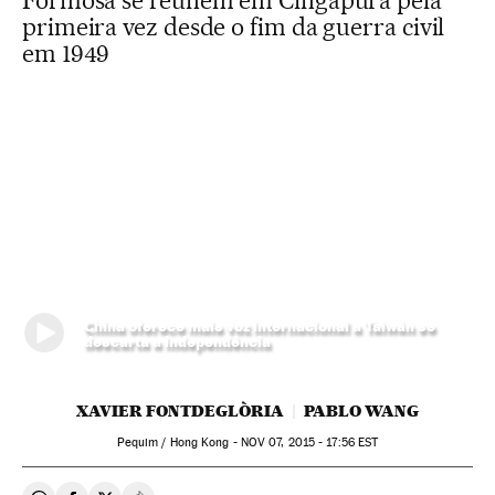
Formosa se reúnem em Cingapura pela
primeira vez desde o fim da guerra civil
em 1949
China oferece mais voz internacional a Taiwán se
descarta a independência
XAVIER FONTDEGLÒRIA
PABLO WANG
Pequim / Hong Kong -
NOV
07, 2015 - 17:56
EST