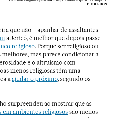
Os menos religiosos parecem mais propensos a ajudar por empatia.
E. YOURDON
ira que não – apanhar de assaltantes
ém
a Jericó, é melhor que depois passe
uco religioso
. Porque ser religioso ou
s melhores, mas parece condicionar a
erosidade e o altruísmo com
soas menos religiosas têm uma
nea a
ajudar o próximo
, segundo os
lho surpreendeu ao mostrar que as
s em ambientes religiosos
são menos