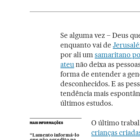
Se alguma vez – Deus que
enquanto vai de
Jerusal
por ali um
samaritano po
ateu
não deixa as pessoa
forma de entender a gen
desconhecidos. E as pes
tendência mais espontâ
últimos estudos.
O último traba
MAIS INFORMAÇÕES
crianças criada
“Lamento informá-lo