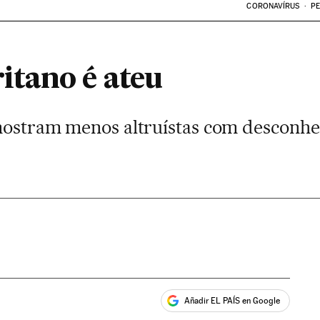
CORONAVÍRUS
PE
tano é ateu
 mostram menos altruístas com desconh
Añadir EL PAÍS en Google
ales