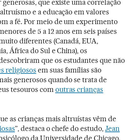
r generosas, que existe uma correlação
 altruísmo e a educação em valores
com a fé. Por meio de um experimento
menores de 5 a 12 anos em seis países
muito diferentes (Canadá, EUA,
a, África do Sul e China), os
descobriram que os estudantes que não
s religiosos
em suas famílias são
ais generosos quando se trata de
eus tesouros com
outras crianças
ue as crianças mais altruístas vêm de
giosas
”, destaca o chefe do estudo,
Jean
 psicólogo da Universidade de Chicago.