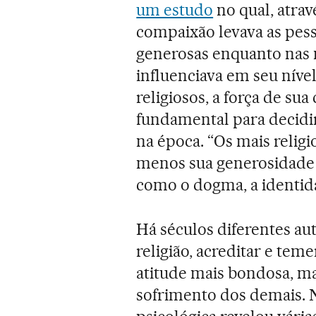
um estudo
no qual, atra
compaixão levava as pess
generosas enquanto nas 
influenciava em seu níve
religiosos, a força de s
fundamental para decidir 
na época. “Os mais relig
menos sua generosidade 
como o dogma, a identida
Há séculos diferentes au
religião, acreditar e te
atitude mais bondosa, ma
sofrimento dos demais. N