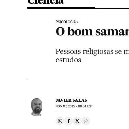
Ciência
PSICOLOGIA
O bom samari
Pessoas religiosas se
estudos
JAVIER SALAS
NOV
07, 2015 - 06:54
EST
Compartir en Whatsapp
Compartir en Facebook
Compartir en Twitter
Desplegar Redes Soci