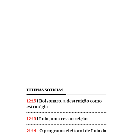
ÚLTIMAS NOTICIAS
Bolsonaro, a destruição como
12:15
estratégia
Lula, uma ressurreição
12:15
O programa eleitoral de Lula da
21:14