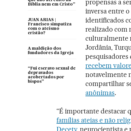
que não acredito na
propensas a se
Bíblia nem em Cristo”
inversa entre o
identificados 
JUAN ARIAS |
Francisco simpatiza
realizado com 
com o ateísmo
cristão?
culturalmente 
Jordânia, Turqui
A maldição dos
fundadores da Igreja
pesquisadores 
recebem valore
“Fui escravo sexual de
notavelmente m
depravados
acobertados por
bispos”
compartilhar s
anônimas
.
“É importante destacar q
famílias ateias e não reli
Decety
, neurocientista e