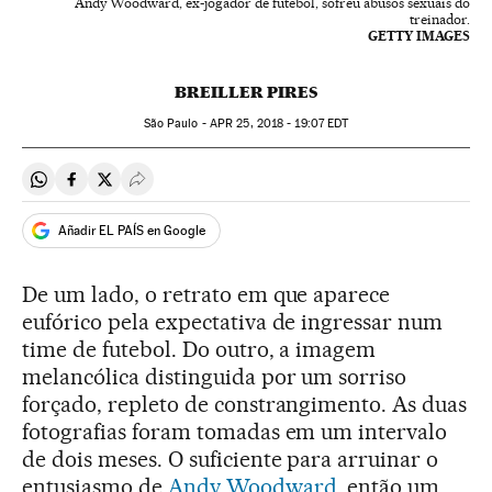
Andy Woodward, ex-jogador de futebol, sofreu abusos sexuais do
treinador.
GETTY IMAGES
BREILLER PIRES
São Paulo -
APR
25, 2018 - 19:07
EDT
Compartir en Whatsapp
Compartir en Facebook
Compartir en Twitter
Desplegar Redes Sociales
Añadir EL PAÍS en Google
De um lado, o retrato em que aparece
eufórico pela expectativa de ingressar num
time de futebol. Do outro, a imagem
melancólica distinguida por um sorriso
forçado, repleto de constrangimento. As duas
fotografias foram tomadas em um intervalo
de dois meses. O suficiente para arruinar o
entusiasmo de
Andy Woodward
, então um