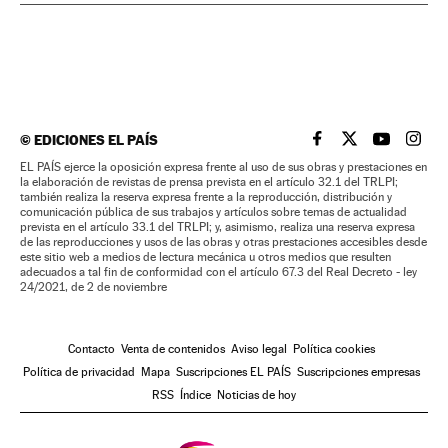
©
EDICIONES EL PAÍS
EL PAÍS BRASIL EN
EL PAÍS BRASI
EL PAÍS B
EL PA
EL PAÍS ejerce la oposición expresa frente al uso de sus obras y prestaciones en
la elaboración de revistas de prensa prevista en el artículo 32.1 del TRLPI;
también realiza la reserva expresa frente a la reproducción, distribución y
comunicación pública de sus trabajos y artículos sobre temas de actualidad
prevista en el artículo 33.1 del TRLPI; y, asimismo, realiza una reserva expresa
de las reproducciones y usos de las obras y otras prestaciones accesibles desde
este sitio web a medios de lectura mecánica u otros medios que resulten
adecuados a tal fin de conformidad con el artículo 67.3 del Real Decreto - ley
24/2021, de 2 de noviembre
Contacto
Venta de contenidos
Aviso legal
Política cookies
Política de privacidad
Mapa
Suscripciones EL PAÍS
Suscripciones empresas
RSS
Índice
Noticias de hoy