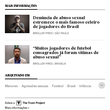
MAIS INFORMAÇÕES
Denúncia de abuso sexual
estremece o mais famoso celeiro
de jogadores do Brasil
BREILLER PIRES
| SÃO PAULO
“Muitos jogadores de futebol
consagrados já foram vítimas de
abuso sexual”
BREILLER PIRES
| BRASÍLIA
ARQUIVADO EM
Menores
Agressões sexuais
Futebol
Brasil
Infância
Crimes sexuais
Times esportes
Grupos sociais
América do Sul
América Latina
The FA
Sexualidade
Adere a
Mais informações