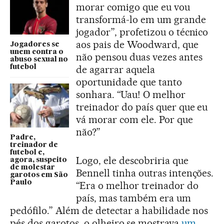
morar comigo que eu vou
transformá-lo em um grande
jogador”, profetizou o técnico
aos pais de Woodward, que
Jogadores se
unem contra o
não pensou duas vezes antes
abuso sexual no
futebol
de agarrar aquela
oportunidade que tanto
sonhara. “Uau! O melhor
treinador do país quer que eu
vá morar com ele. Por que
não?”
Padre,
treinador de
futebol e,
Logo, ele descobriria que
agora, suspeito
de molestar
Bennell tinha outras intenções.
garotos em São
Paulo
“Era o melhor treinador do
país, mas também era um
pedófilo.” Além de detectar a habilidade nos
pés dos garotos, o olheiro se mostrava
um