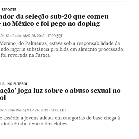
O ESPORTE
ador da seleção sub-20 que comeu
 no México e foi pego no doping
RI
|
São Paulo
|
MAR 26, 2019 - 17:09
EDT
 Menino, do Palmeiras, estava sob a responsabilidade da
ndo ingeriu substância proibida em alimento processado.
foi revertida na Justiça
XUAL NO FUTEBOL
ação’ joga luz sobre o abuso sexual no
ol
PIRES
|
São Paulo
|
MAR 24, 2019 - 11:06
EDT
e assédio a jovens atletas em categorias de base chega à
 ainda é tabu dentro dos clubes