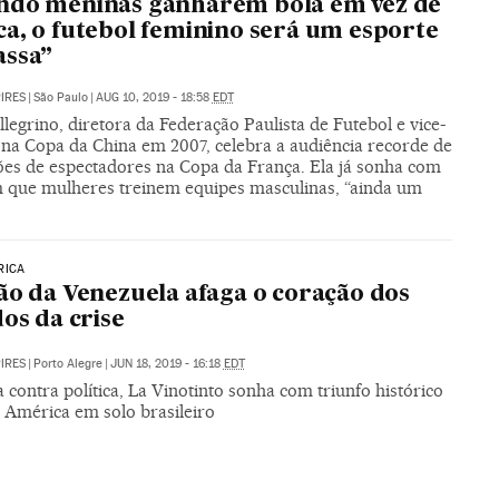
ndo meninas ganharem bola em vez de
a, o futebol feminino será um esporte
assa”
PIRES
|
São Paulo
|
AUG 10, 2019 - 18:58
EDT
llegrino, diretora da Federação Paulista de Futebol e vice-
na Copa da China em 2007, celebra a audiência recorde de
ões de espectadores na Copa da França. Ela já sonha com
m que mulheres treinem equipes masculinas, “ainda um
RICA
ão da Venezuela afaga o coração dos
dos da crise
PIRES
|
Porto Alegre
|
JUN 18, 2019 - 16:18
EDT
 contra política, La Vinotinto sonha com triunfo histórico
 América em solo brasileiro