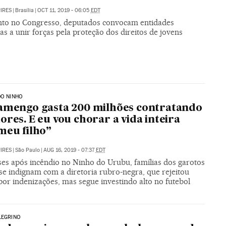
PIRES
|
Brasília
|
OCT 11, 2019 - 06:05
EDT
to no Congresso, deputados convocam entidades
as a unir forças pela proteção dos direitos de jovens
DO NINHO
amengo gasta 200 milhões contratando
ores. E eu vou chorar a vida inteira
meu filho”
PIRES
|
São Paulo
|
AUG 16, 2019 - 07:37
EDT
ses após incêndio no Ninho do Urubu, famílias dos garotos
se indignam com a diretoria rubro-negra, que rejeitou
or indenizações, mas segue investindo alto no futebol
LEGRINO