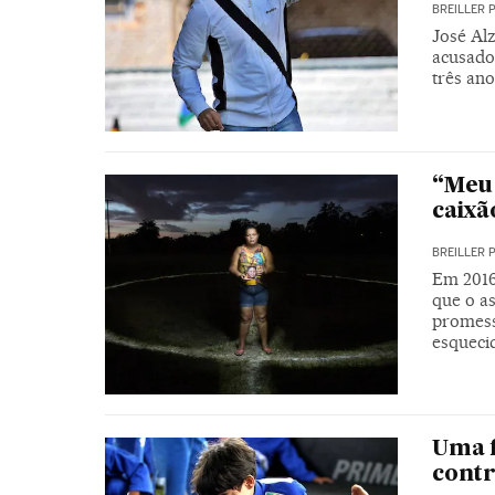
BREILLER 
José Alz
acusado
três ano
“Meu 
caixã
BREILLER 
Em 2016
que o as
promess
esqueci
Uma f
contr