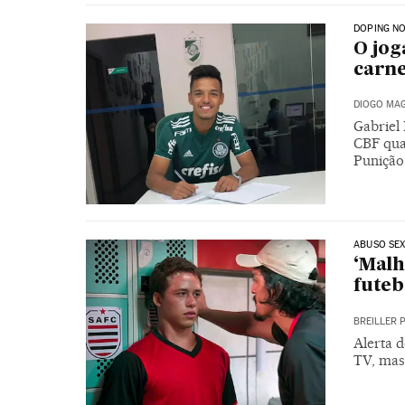
DOPING N
O jog
carne
DIOGO MAG
Gabriel
CBF qua
Punição 
ABUSO SE
‘Malh
futeb
BREILLER 
Alerta d
TV, mas