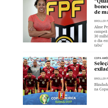
“Qua
bonec
de m
BREILLER 
Aline Pe
campeã 
30 milh
o dia e
tabu”
COPA AMÉ
Seleç
exila
BREILLER 
Blindada
na Copa