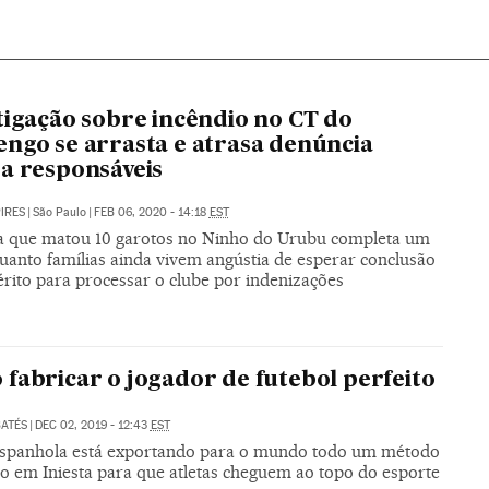
tigação sobre incêndio no CT do
ngo se arrasta e atrasa denúncia
a responsáveis
PIRES
|
São Paulo
|
FEB 06, 2020 - 14:18
EST
a que matou 10 garotos no Ninho do Urubu completa um
uanto famílias ainda vivem angústia de esperar conclusão
érito para processar o clube por indenizações
fabricar o jogador de futebol perfeito
ATÉS
|
DEC 02, 2019 - 12:43
EST
espanhola está exportando para o mundo todo um método
do em Iniesta para que atletas cheguem ao topo do esporte