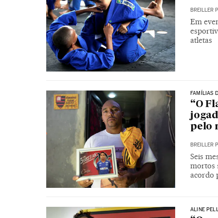
BREILLER 
Em even
esportiv
atletas
FAMÍLIAS 
“O Fl
jogad
pelo 
BREILLER 
Seis me
mortos 
acordo p
ALINE PEL