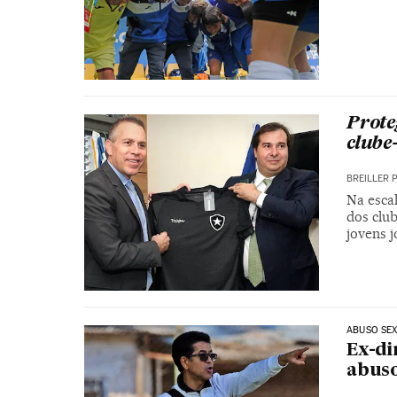
Prote
clube
BREILLER 
Na esca
dos club
jovens 
ABUSO SE
Ex-di
abuso