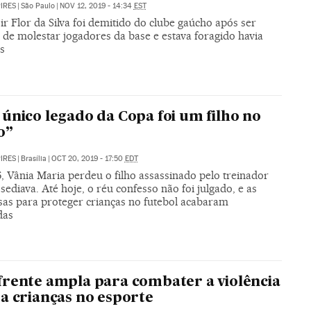
PIRES
|
São Paulo
|
NOV 12, 2019 - 14:34
EST
ir Flor da Silva foi demitido do clube gaúcho após ser
 de molestar jogadores da base e estava foragido havia
s
único legado da Copa foi um filho no
o”
PIRES
|
Brasília
|
OCT 20, 2019 - 17:50
EDT
, Vânia Maria perdeu o filho assassinado pelo treinador
sediava. Até hoje, o réu confesso não foi julgado, e as
as para proteger crianças no futebol acabaram
das
rente ampla para combater a violência
a crianças no esporte