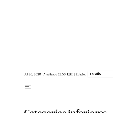
Pular para o conteúdo
ESPAÑA
Jul 26, 2020
|
Atualizado 13:56
EDT
|
Edição:
Categorías inferiores