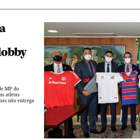
 a
lobby
 de MP do
ns atletas
mas não entrega