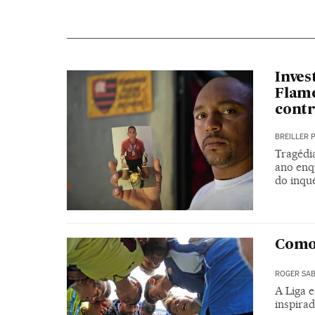
Inves
Flame
contr
BREILLER 
Tragédi
ano enq
do inqu
Como 
ROGER SAB
A Liga 
inspira