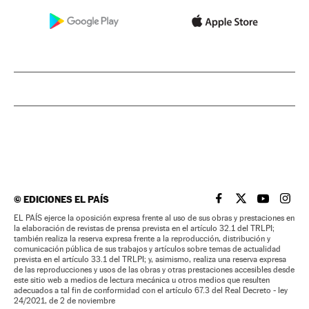
©
EDICIONES EL PAÍS
EL PAÍS BRASIL EN
EL PAÍS BRASI
EL PAÍS B
EL PA
EL PAÍS ejerce la oposición expresa frente al uso de sus obras y prestaciones en
la elaboración de revistas de prensa prevista en el artículo 32.1 del TRLPI;
también realiza la reserva expresa frente a la reproducción, distribución y
comunicación pública de sus trabajos y artículos sobre temas de actualidad
prevista en el artículo 33.1 del TRLPI; y, asimismo, realiza una reserva expresa
de las reproducciones y usos de las obras y otras prestaciones accesibles desde
este sitio web a medios de lectura mecánica u otros medios que resulten
adecuados a tal fin de conformidad con el artículo 67.3 del Real Decreto - ley
24/2021, de 2 de noviembre