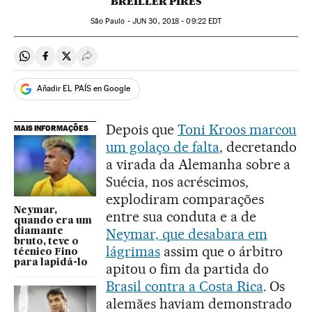
BREILLER PIRES
São Paulo -
JUN
30, 2018 - 09:22
EDT
Compartir en Whatsapp
Compartir en Facebook
Compartir en Twitter
Desplegar Redes Sociales
Añadir EL PAÍS en Google
Depois que
Toni Kroos marcou
MAIS INFORMAÇÕES
um golaço de falta
, decretando
a virada da Alemanha sobre a
Suécia, nos acréscimos,
explodiram comparações
Neymar,
entre sua conduta e a de
quando era um
Neymar, que desabara em
diamante
bruto, teve o
lágrimas
assim que o árbitro
técnico Fino
para lapidá-lo
apitou o fim da partida do
Brasil contra a Costa Rica
. Os
alemães haviam demonstrado