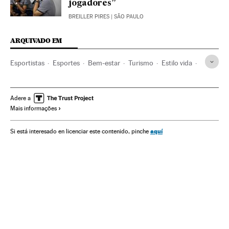
jogadores”
BREILLER PIRES
| SÃO PAULO
ARQUIVADO EM
Esportistas
Esportes
Bem-estar
Turismo
Estilo vida
Sociedade
Ciência
El Celler de Can Roca
FC Barcelona
Restaurantes
Psicologia
Restauración
Adere a
Mais informações
Jogadores
Times esportes
Hotelaria
Futebol
El Pais Semanal
Actualidad
aquí
Si está interesado en licenciar este contenido, pinche