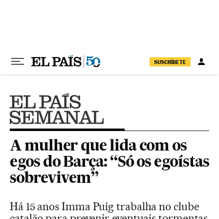
Pular para o conteúdo
SUSCRÍBETE
A mulher que lida com os
egos do Barça: “Só os egoístas
sobrevivem”
Há 15 anos Imma Puig trabalha no clube
catalão para prevenir eventuais tormentas