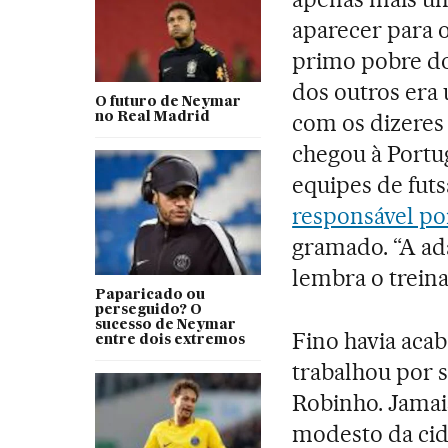
aparecer para o
primo pobre do 
dos outros era 
O futuro de Neymar
com os dizeres 
no Real Madrid
chegou à Portu
equipes de futs
responsável po
gramado. “A ad
lembra o treina
Paparicado ou
perseguido? O
sucesso de Neymar
Fino havia acab
entre dois extremos
trabalhou por s
Robinho. Jamai
modesto da cid