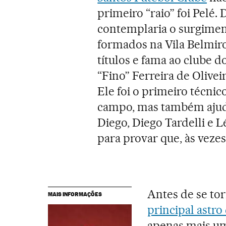
primeiro “raio” foi Pelé. 
contemplaria o surgime
formados na Vila Belmiro
títulos e fama ao clube do
“Fino” Ferreira de Olivei
Ele foi o primeiro técni
campo, mas também ajudo
Diego, Diego Tardelli e L
para provar que, às vezes
Antes de se to
MAIS INFORMAÇÕES
principal astro 
apenas mais um