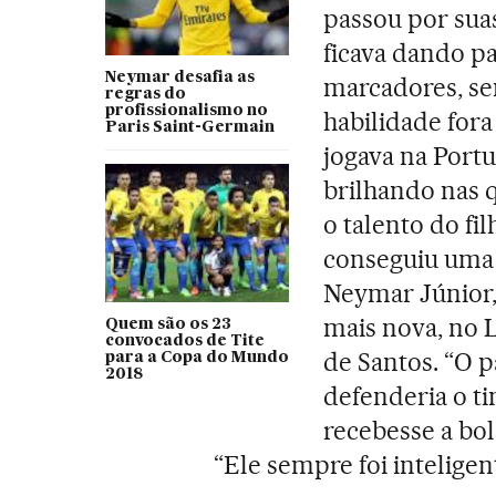
passou por sua
ficava dando pa
Neymar desafia as
marcadores, s
regras do
profissionalismo no
habilidade fo
Paris Saint-Germain
jogava na Port
brilhando nas q
o talento do fi
conseguiu uma 
Neymar Júnior,
mais nova, no L
Quem são os 23
convocados de Tite
de Santos. “O p
para a Copa do Mundo
2018
defenderia o t
recebesse a bol
“Ele sempre foi intelige