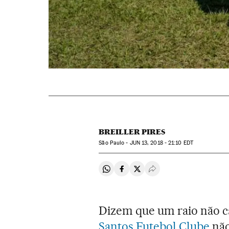
BREILLER PIRES
São Paulo -
JUN
13, 2018 - 21:10
EDT
Compartir en Whatsapp
Compartir en Facebook
Compartir en Twitter
Desplegar Redes Soci
Dizem que um raio não c
Santos Futebol Clube
não