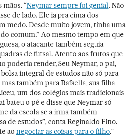
s mãos. “
Neymar sempre foi genial
. Não
sse de lado. Ele ia pra cima dos
em medo. Desde muito jovem, tinha uma
ra do comum.” Ao mesmo tempo em que
uguesa, o atacante também seguia
uadras de futsal. Atento aos frutos que
lho poderia render, Seu Neymar, o pai,
bolsa integral de estudos não só para
 mas também para Rafaella, sua filha
iceu, um dos colégios mais tradicionais
ai bateu o pé e disse que Neymar só
ime da escola se a irmã também
sa de estudos”, conta Reginaldo Fino.
nte ao
negociar as coisas para o filho
.”