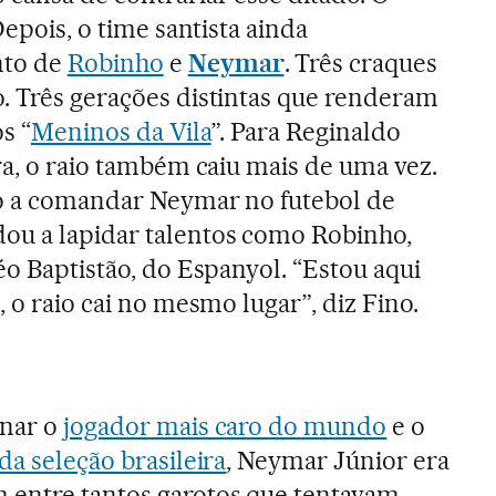
Depois, o time santista ainda
nto de
Robinho
e
Neymar
. Três craques
. Três gerações distintas que renderam
s “
Meninos da Vila
”. Para Reginaldo
ra, o raio também caiu mais de uma vez.
co a comandar Neymar no futebol de
u a lapidar talentos como Robinho,
éo Baptistão, do Espanyol. “Estou aqui
, o raio cai no mesmo lugar”, diz Fino.
rnar o
jogador mais caro do mundo
e o
da seleção brasileira
, Neymar Júnior era
 entre tantos garotos que tentavam