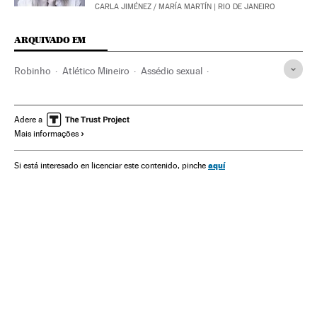
CARLA JIMÉNEZ
/
MARÍA MARTÍN
| RIO DE JANEIRO
ARQUIVADO EM
Robinho
Atlético Mineiro
Assédio sexual
Violência masculina
Estupro
Violência gênero
Machismo
Agressões sexuais
Direitos mulher
Adere a
Mais informações
Sexismo
Violencia sexual
Violência
Futebol
Times esportes
Brasil
América do Sul
Crimes sexuais
aquí
Si está interesado en licenciar este contenido, pinche
Relações gênero
Mulheres
América Latina
Esportes
Acontecimentos
América
Problemas sociais
Sociedade