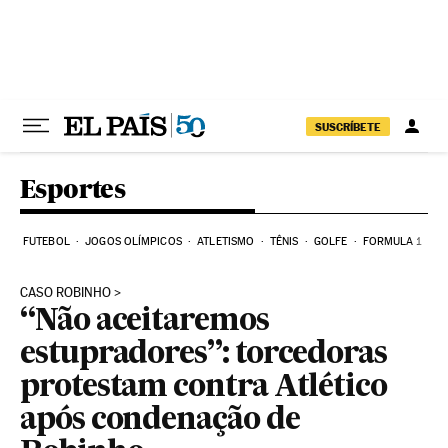
Pular para o conteúdo
SUSCRÍBETE
Esportes
FUTEBOL
JOGOS OLÍMPICOS
ATLETISMO
TÊNIS
GOLFE
FORMULA 1
CASO ROBINHO
“Não aceitaremos
estupradores”: torcedoras
protestam contra Atlético
após condenação de