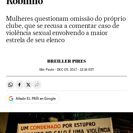
Robinho
Mulheres questionam omissão do próprio
clube, que se recusa a comentar caso de
violência sexual envolvendo a maior
estrela de seu elenco
BREILLER PIRES
São Paulo -
DEC
05, 2017 - 13:16
EST
Compartir en Whatsapp
Compartir en Facebook
Compartir en Twitter
Desplegar Redes Sociales
Añadir EL PAÍS en Google