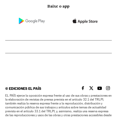
Baixe o app
©
EDICIONES EL PAÍS
EL PAÍS BRASIL EN
EL PAÍS BRASI
EL PAÍS B
EL PA
EL PAÍS ejerce la oposición expresa frente al uso de sus obras y prestaciones en
la elaboración de revistas de prensa prevista en el artículo 32.1 del TRLPI;
también realiza la reserva expresa frente a la reproducción, distribución y
comunicación pública de sus trabajos y artículos sobre temas de actualidad
prevista en el artículo 33.1 del TRLPI; y, asimismo, realiza una reserva expresa
de las reproducciones y usos de las obras y otras prestaciones accesibles desde