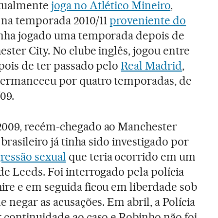
atualmente
joga no Atlético Mineiro
,
 na temporada 2010/11
proveniente do
inha jogado uma temporada depois de
ster City. No clube inglês, jogou entre
pois de ter passado pelo
Real Madrid
,
permaneceu por quatro temporadas, de
09.
2009, recém-chegado ao Manchester
 brasileiro já tinha sido investigado por
ressão sexual
que teria ocorrido em um
e Leeds. Foi interrogado pela polícia
ire e em seguida ficou em liberdade sob
de negar as acusações. Em abril, a Polícia
 continuidade ao caso e Robinho não foi