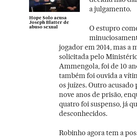
a julgamento.
Hope Solo acusa
Joseph Blatter de
O estupro come
abuso sexual
minuciosamente
jogador em 2014, mas a me
solicitada pelo Ministéri
Ammengola, foi de 10 ano
também foi ouvida a víti
os juízes. Outro acusad
nove anos de prisão, enq
quatro foi suspenso, já q
desconhecidos.
Robinho agora tem a pos