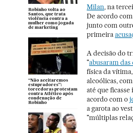
Milan
, na terc
Robinho volta ao
De acordo com 
Santos, que trata
violência contra a
mulher como jogada
junto com outro
de marketing
primeira
acusa
A decisão do t
"
abusaram das 
física da vítim
alcoólicas, co
“Não aceitaremos
estupradores”:
até que ficasse 
torcedoras protestam
contra Atlético após
acordo com o
j
condenação de
Robinho
a garota ao ves
"múltiplas rel