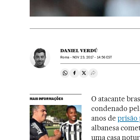
DANIEL VERDÚ
Roma -
NOV
23, 2017 - 14:56
EST
Compartir en Whatsapp
Compartir en Facebook
Compartir en Twitter
Desplegar Redes Soci
O atacante bras
MAIS INFORMAÇÕES
condenado pela
anos de
prisão 
albanesa comet
uma casa noturn