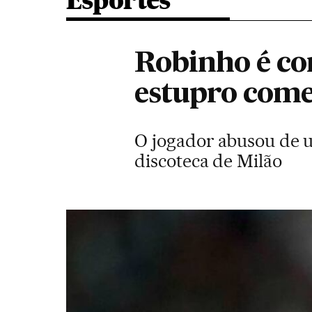
Esportes
Robinho é co
estupro come
O jogador abusou de 
discoteca de Milão