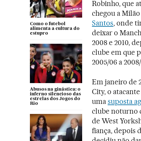
Robinho, que 
chegou a Milão
Santos
, onde t
Como o futebol
alimenta a cultura do
deixar o Manche
estupro
2008 e 2010, de
clube em que 
2005/06 a 2008/
Em janeiro de 
Abusos na ginástica: o
City, o atacante
inferno silencioso das
estrelas dos Jogos do
uma
suposta ag
Rio
clube noturno d
de West Yorksh
fiança, depois 
decidiu não dar