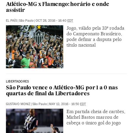
Atlético-MG x Flamengo: horário e onde
assistir
EL PAÍS
|
São Paulo
|
OCT 28, 2016 - 16:40
EDT
Jogo, válido pela 33ª rodada
do Campeonato Brasileiro,
pode definir a disputa pelo
título nacional
LIBERTADORES
São Paulo vence o Atlético-MG por 1 a 0 nas
quartas de final da Libertadores
GUSTAVO MONIZ
|
São Paulo
|
MAY 12, 2016 - 16:50
EDT
Em partida cheia de cartões,
Michel Bastos marcou de
cabeça o único gol do jogo