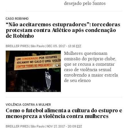
desejado pelo Santos
CASO ROBINHO
“Não aceitaremos estupradores”: torcedoras
protestam contra Atlético após condenação
de Robinho
BREILLER PIRES
|
São Paulo
|
DEC 05, 2017 - 13:16
EST
Mulheres questionam
omissão do próprio clube,
que se recusa a comentar
caso de violência sexual
envolvendo a maior estrela
de seu elenco
VIOLÊNCIA CONTRA A MULHER
Como o futebol alimenta a cultura do estupro e
menospreza a violência contra mulheres
BREILLER PIRES
|
São Paulo
|
NOV 27, 2017 - 20:09
EST