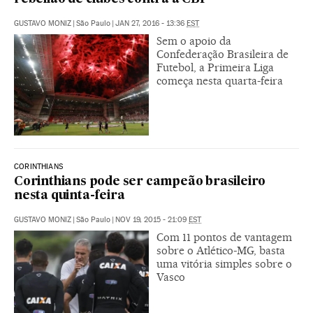
GUSTAVO MONIZ
|
São Paulo
|
JAN 27, 2016 - 13:36
EST
Sem o apoio da
Confederação Brasileira de
Futebol, a Primeira Liga
começa nesta quarta-feira
CORINTHIANS
Corinthians pode ser campeão brasileiro
nesta quinta-feira
GUSTAVO MONIZ
|
São Paulo
|
NOV 19, 2015 - 21:09
EST
Com 11 pontos de vantagem
sobre o Atlético-MG, basta
uma vitória simples sobre o
Vasco