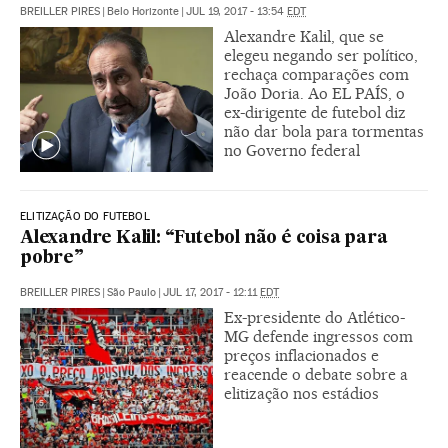
BREILLER PIRES
|
Belo Horizonte
|
JUL 19, 2017 - 13:54
EDT
Alexandre Kalil, que se
elegeu negando ser político,
rechaça comparações com
João Doria. Ao EL PAÍS, o
ex-dirigente de futebol diz
não dar bola para tormentas
no Governo federal
ELITIZAÇÃO DO FUTEBOL
Alexandre Kalil: “Futebol não é coisa para
pobre”
BREILLER PIRES
|
São Paulo
|
JUL 17, 2017 - 12:11
EDT
Ex-presidente do Atlético-
MG defende ingressos com
preços inflacionados e
reacende o debate sobre a
elitização nos estádios