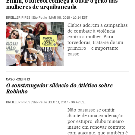
Enfim, o futebol começa a ouvir o grito das
mulheres de arquibancada
BREILLER PIRES
|
São Paulo
|
MAR 08, 2018 - 10:14
EST
Clubes aderem a campanhas
de combate à violência
contra a mulher. Para
torcedoras, trata-se de um
primeiro – e importante –
passo
CASO ROBINHO
O constrangedor silêncio do Atlético sobre
Robinho
BREILLER PIRES
|
São Paulo
|
DEC 11, 2017 - 06:42
EST
Não bastasse se omitir
diante de uma condenação
por estupro, clube mineiro
insiste em renovar contrato
com atacante, que também é