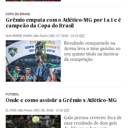
COPA DO BRASIL
Grêmio empata com o Atlético-MG por 1 a 1 e é
campeão da Copa do Brasil
GUILHERME PADIN
|
São Paulo
|
DEC 07, 2016 - 21:02
EST
Resultado conquistado na
Arena leva o time gaúcho ao
seu quinto título na história
da competição
FUTEBOL
Onde e como assistir a Grêmio x Atlético-MG
EL PAÍS
|
São Paulo
|
DEC 06, 2016 - 17:20
EST
Galo precisa reverter fora de
casa resultado de dois gols