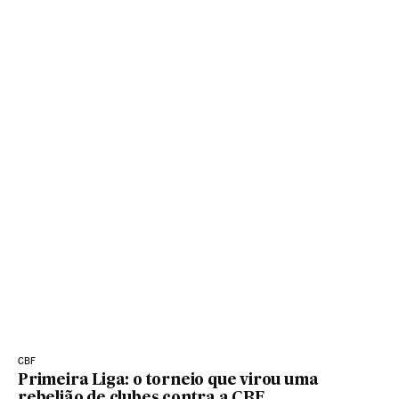
CBF
Primeira Liga: o torneio que virou uma
rebelião de clubes contra a CBF