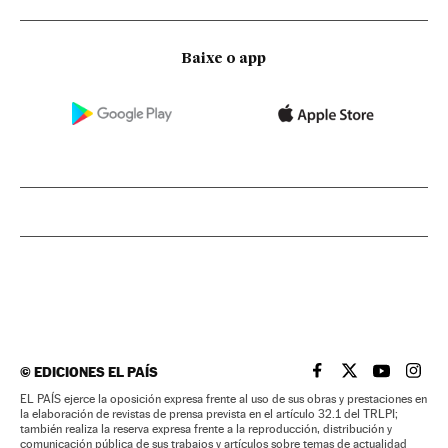
Baixe o app
©
EDICIONES EL PAÍS
EL PAÍS BRASIL EN
EL PAÍS BRASI
EL PAÍS B
EL PA
EL PAÍS ejerce la oposición expresa frente al uso de sus obras y prestaciones en
la elaboración de revistas de prensa prevista en el artículo 32.1 del TRLPI;
también realiza la reserva expresa frente a la reproducción, distribución y
comunicación pública de sus trabajos y artículos sobre temas de actualidad