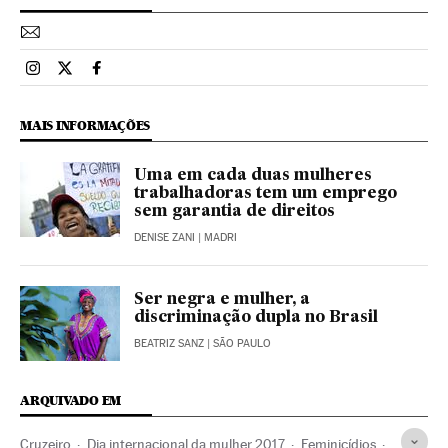
Esportes El País Brasil en Instagram
Esportes El País Brasil en Twitter
Esportes El País Brasil en Facebook
MAIS INFORMAÇÕES
Uma em cada duas mulheres
trabalhadoras tem um emprego
sem garantia de direitos
DENISE ZANI
| MADRI
Ser negra e mulher, a
discriminação dupla no Brasil
BEATRIZ SANZ
| SÃO PAULO
ARQUIVADO EM
Cruzeiro
Dia internacional da mulher 2017
Feminicídios