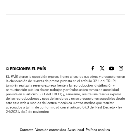
©
EDICIONES EL PAÍS
EL PAÍS BRASIL EN
EL PAÍS BRASI
EL PAÍS B
EL PA
EL PAÍS ejerce la oposición expresa frente al uso de sus obras y prestaciones en
la elaboración de revistas de prensa prevista en el artículo 32.1 del TRLPI;
también realiza la reserva expresa frente a la reproducción, distribución y
comunicación pública de sus trabajos y artículos sobre temas de actualidad
prevista en el artículo 33.1 del TRLPI; y, asimismo, realiza una reserva expresa
de las reproducciones y usos de las obras y otras prestaciones accesibles desde
este sitio web a medios de lectura mecánica u otros medios que resulten
adecuados a tal fin de conformidad con el artículo 67.3 del Real Decreto - ley
24/2021, de 2 de noviembre
Contacto
Venta de contenidos
Aviso legal
Política cookies