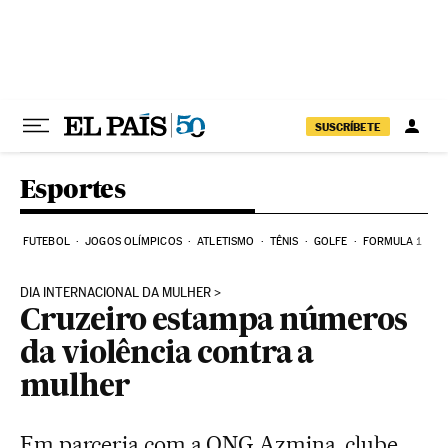
Pular para o conteúdo
SUSCRÍBETE
Esportes
FUTEBOL
JOGOS OLÍMPICOS
ATLETISMO
TÊNIS
GOLFE
FORMULA 1
DIA INTERNACIONAL DA MULHER
Cruzeiro estampa números
da violência contra a
mulher
Em parceria com a ONG Azmina, clube