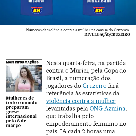
Números da violência contra a mulher na camisa do Cruzeiro.
DIVULGAÇÃO/CRUZEIRO
Nesta quarta-feira, na partida
MAIS INFORMAÇÕES
contra o Murici, pela Copa do
Brasil, a numeração dos
jogadores do
Cruzeiro
fará
referência às estatísticas da
Mulheres de
violência contra a mulher
todo o mundo
levantadas pela
ONG Azmina
,
preparam
greve
que trabalha pelo
internacional
pelo 8 de
empoderamento feminino no
março
país. "A cada 2 horas uma