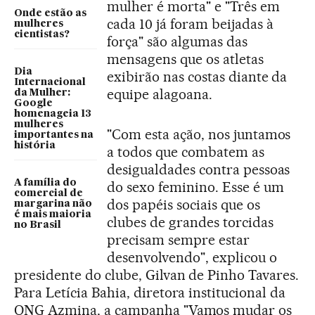
mulher é morta" e "Três em
Onde estão as
cada 10 já foram beijadas à
mulheres
cientistas?
força" são algumas das
mensagens que os atletas
Dia
exibirão nas costas diante da
Internacional
equipe alagoana.
da Mulher:
Google
homenageia 13
mulheres
"Com esta ação, nos juntamos
importantes na
história
a todos que combatem as
desigualdades contra pessoas
A família do
do sexo feminino. Esse é um
comercial de
dos papéis sociais que os
margarina não
é mais maioria
clubes de grandes torcidas
no Brasil
precisam sempre estar
desenvolvendo", explicou o
presidente do clube, Gilvan de Pinho Tavares.
Para Letícia Bahia, diretora institucional da
ONG Azmina, a campanha "Vamos mudar os