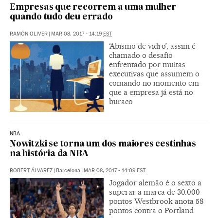
Empresas que recorrem a uma mulher
quando tudo deu errado
RAMÓN OLIVER
|
MAR 08, 2017 - 14:19
EST
‘Abismo de vidro’, assim é
chamado o desafio
enfrentado por muitas
executivas que assumem o
comando no momento em
que a empresa já está no
buraco
NBA
Nowitzki se torna um dos maiores cestinhas
na história da NBA
ROBERT ÁLVAREZ
|
Barcelona
|
MAR 08, 2017 - 14:09
EST
Jogador alemão é o sexto a
superar a marca de 30.000
pontos Westbrook anota 58
pontos contra o Portland