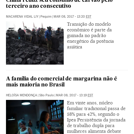
China reduz seu consumo de carvão pelo
terceiro ano consecutivo
MACARENA VIDAL LIY
|
Pequim
|
MAR 08, 2017 - 13:20
EST
Transição do modelo
econômico é parte da
guinada no padrão
energético da potência
asiática
A família do comercial de margarina não é
mais maioria no Brasil
HELOÍSA MENDONÇA
|
São Paulo
|
MAR 08, 2017 - 13:19
EST
Em vinte anos, núcleo
familiar tradicional passa de
58% para 42%, segundo o
Ipea Persistência da jornada
de trabalho dupla para
mulheres alimenta debate