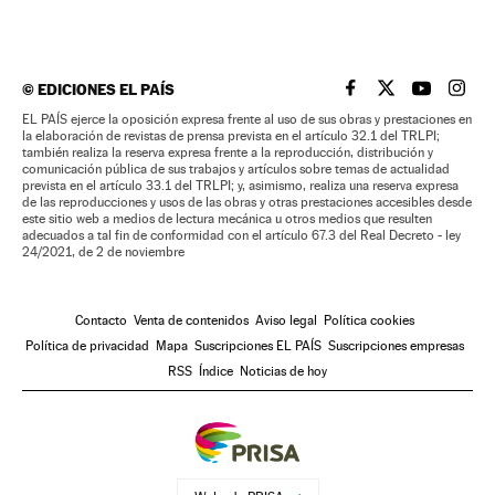
©
EDICIONES EL PAÍS
EL PAÍS BRASIL EN
EL PAÍS BRASI
EL PAÍS B
EL PA
EL PAÍS ejerce la oposición expresa frente al uso de sus obras y prestaciones en
la elaboración de revistas de prensa prevista en el artículo 32.1 del TRLPI;
también realiza la reserva expresa frente a la reproducción, distribución y
comunicación pública de sus trabajos y artículos sobre temas de actualidad
prevista en el artículo 33.1 del TRLPI; y, asimismo, realiza una reserva expresa
de las reproducciones y usos de las obras y otras prestaciones accesibles desde
este sitio web a medios de lectura mecánica u otros medios que resulten
adecuados a tal fin de conformidad con el artículo 67.3 del Real Decreto - ley
24/2021, de 2 de noviembre
Contacto
Venta de contenidos
Aviso legal
Política cookies
Política de privacidad
Mapa
Suscripciones EL PAÍS
Suscripciones empresas
RSS
Índice
Noticias de hoy