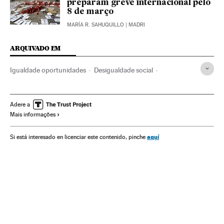
preparam greve internacional pelo
8 de março
MARÍA R. SAHUQUILLO
| MADRI
ARQUIVADO EM
Igualdade oportunidades
Desigualdade social
Relações gênero
Tecnologia
Mulheres ciência
Cientistas
Mulheres
Sociedade
Ciência
Adere a
Mais informações
aquí
Si está interesado en licenciar este contenido, pinche