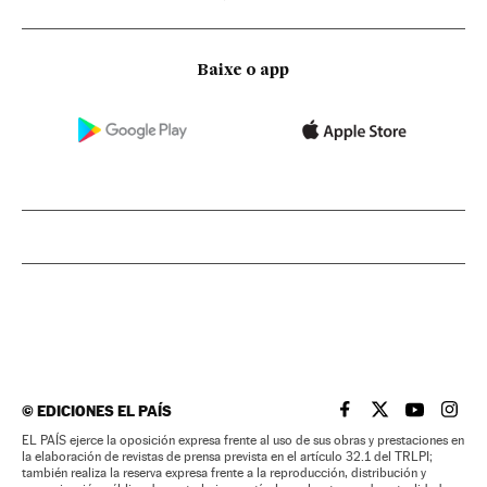
Baixe o app
©
EDICIONES EL PAÍS
EL PAÍS BRASIL EN
EL PAÍS BRASI
EL PAÍS B
EL PA
EL PAÍS ejerce la oposición expresa frente al uso de sus obras y prestaciones en
la elaboración de revistas de prensa prevista en el artículo 32.1 del TRLPI;
también realiza la reserva expresa frente a la reproducción, distribución y