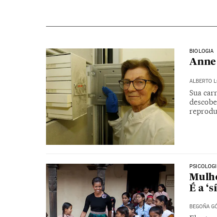
BIOLOGIA
Anne 
ALBERTO 
Sua carr
descobe
reprodu
PSICOLOG
Mulhe
É a ‘
BEGOÑA GÓ