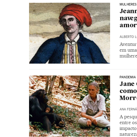
MULHERES 
Jeann
naveg
amor 
ALBERTO 
Aventur
em uma 
mulhere
PANDEMIA
Jane 
como 
Morre
ANA FERNÁ
A pesqui
entre os
impacto 
naturez