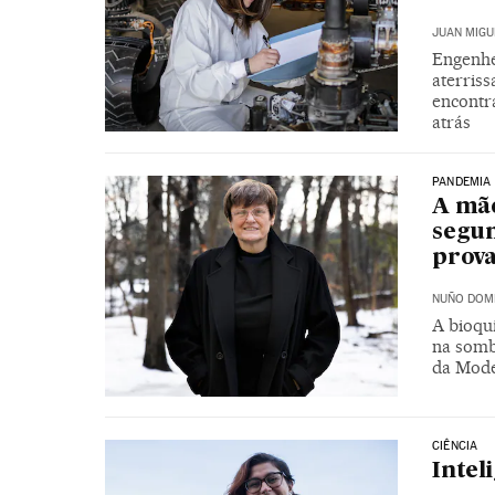
JUAN MIGU
Engenhe
aterris
encontra
atrás
PANDEMIA
A mãe
segu
prova
NUÑO DOM
A bioqu
na somb
da Mode
CIÊNCIA
Intel