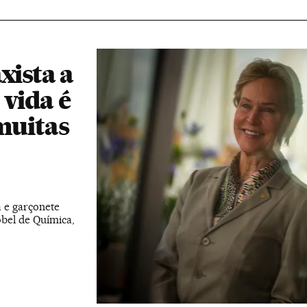
xista a
 vida é
muitas
a e garçonete
obel de Química,