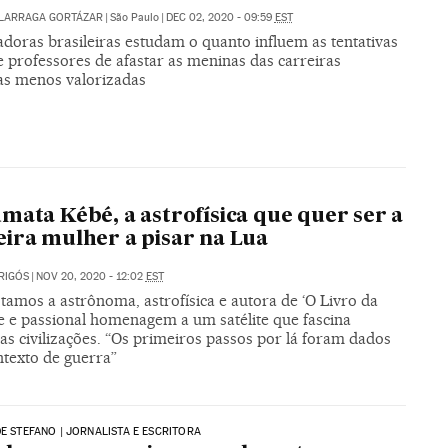
ALARRAGA GORTÁZAR
|
São Paulo
|
DEC 02, 2020 - 09:59
EST
doras brasileiras estudam o quanto influem as tentativas
e professores de afastar as meninas das carreiras
cas menos valorizadas
mata Kébé, a astrofísica que quer ser a
ira mulher a pisar na Lua
RIGÓS
|
NOV 20, 2020 - 12:02
EST
tamos a astrônoma, astrofísica e autora de ‘O Livro da
de e passional homenagem a um satélite que fascina
as civilizações. “Os primeiros passos por lá foram dados
texto de guerra”
DE STEFANO | JORNALISTA E ESCRITORA