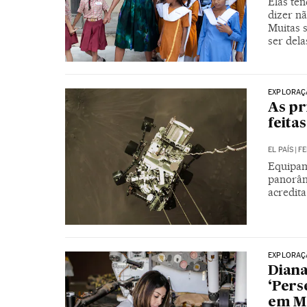
Elas ten
dizer n
Muitas 
ser dela
EXPLORAÇ
As pr
feita
EL PAÍS
|
FE
Equipam
panorâm
acredita
EXPLORAÇ
Diana
‘Pers
em M