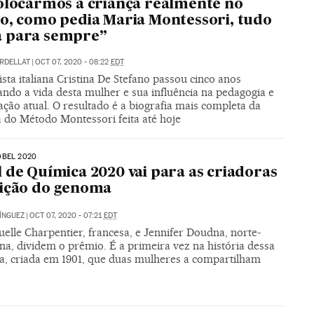
olocarmos a criança realmente no
o, como pedia Maria Montessori, tudo
 para sempre”
RDELLAT
|
OCT 07, 2020 - 08:22
EDT
ista italiana Cristina De Stefano passou cinco anos
ando a vida desta mulher e sua influência na pedagogia e
ção atual. O resultado é a biografia mais completa da
a do Método Montessori feita até hoje
OBEL 2020
 de Química 2020 vai para as criadoras
ição do genoma
ÍNGUEZ
|
OCT 07, 2020 - 07:21
EDT
lle Charpentier, francesa, e Jennifer Doudna, norte-
na, dividem o prêmio. É a primeira vez na história dessa
ia, criada em 1901, que duas mulheres a compartilham