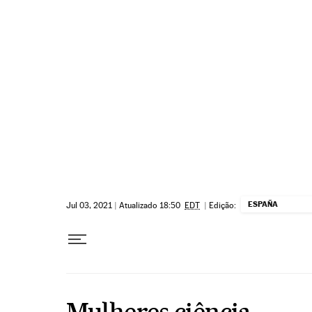
Pular para o conteúdo
ESPAÑA
Jul 03, 2021
|
Atualizado 18:50
EDT
|
Edição:
Mulheres ciência