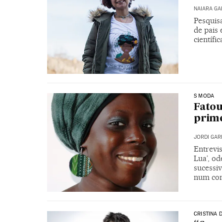
NAIARA G
Pesquisa
de pais 
científi
S MODA
Fatou
prime
JORDI GAR
Entrevis
Lua’, o
sucessiv
num con
CRISTINA 