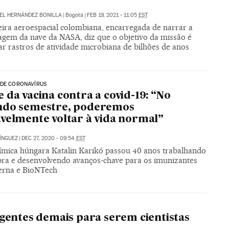
EL HERNÁNDEZ BONILLA
|
Bogotá
|
FEB 19, 2021 - 11:05
EST
ira aeroespacial colombiana, encarregada de narrar a
sagem da nave da NASA, diz que o objetivo da missão é
r rastros de atividade microbiana de bilhões de anos
 DE CORONAVÍRUS
 da vacina contra a covid-19: “No
ndo semestre, poderemos
velmente voltar à vida normal”
ÍNGUEZ
|
DEC 27, 2020 - 09:54
EST
ímica húngara Katalin Karikó passou 40 anos trabalhando
ra e desenvolvendo avanços-chave para os imunizantes
rna e BioNTech
igentes demais para serem cientistas