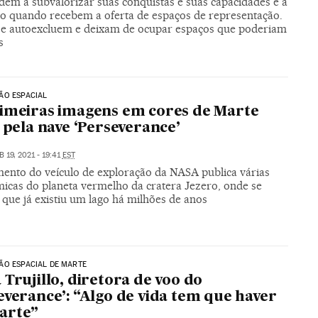
dem a subvalorizar suas conquistas e suas capacidades e a
ão quando recebem a oferta de espaços de representação.
se autoexcluem e deixam de ocupar espaços que poderiam
s
ÃO ESPACIAL
imeiras imagens em cores de Marte
s pela nave ‘Perseverance’
B 19, 2021 - 19:41
EST
ento do veículo de exploração da NASA publica várias
icas do planeta vermelho da cratera Jezero, onde se
 que já existiu um lago há milhões de anos
ÃO ESPACIAL DE MARTE
 Trujillo, diretora de voo do
everance’: “Algo de vida tem que haver
arte”