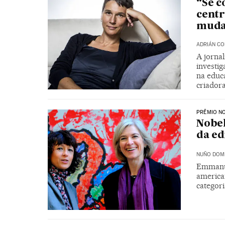
“Se c
centr
muda
ADRIÁN CO
A jornal
investig
na educa
criador
PRÊMIO N
Nobel
da ed
NUÑO DOM
Emmanue
america
categor