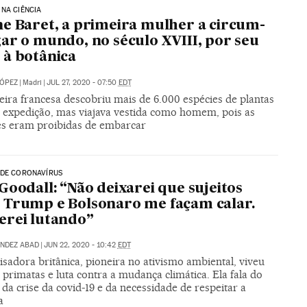
NA CIÊNCIA
e Baret, a primeira mulher a circum-
ar o mundo, no século XVIII, por seu
à botânica
LÓPEZ
|
Madri
|
JUL 27, 2020 - 07:50
EDT
eira francesa descobriu mais de 6.000 espécies de plantas
expedição, mas viajava vestida como homem, pois as
s eram proibidas de embarcar
 DE CORONAVÍRUS
Goodall: “Não deixarei que sujeitos
Trump e Bolsonaro me façam calar.
rei lutando”
NDEZ ABAD
|
JUN 22, 2020 - 10:42
EDT
sadora britânica, pioneira no ativismo ambiental, viveu
 primatas e luta contra a mudança climática. Ela fala do
da crise da covid-19 e da necessidade de respeitar a
a