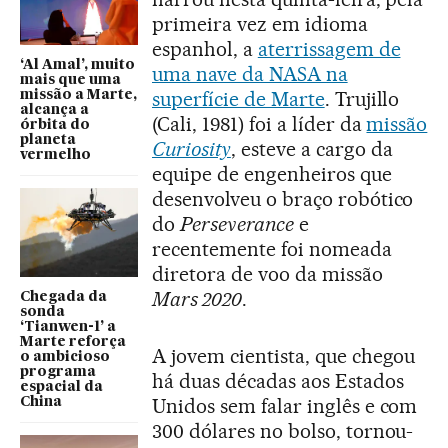
primeira vez em idioma
espanhol, a
aterrissagem de
‘Al Amal’, muito
uma nave da NASA na
mais que uma
superfície de Marte
. Trujillo
missão a Marte,
alcança a
(Cali, 1981) foi a líder da
missão
órbita do
planeta
Curiosity
, esteve a cargo da
vermelho
equipe de engenheiros que
desenvolveu o braço robótico
do
Perseverance
e
recentemente foi nomeada
diretora de voo da missão
Mars 2020
.
Chegada da
sonda
‘Tianwen-1’ a
Marte reforça
A jovem cientista, que chegou
o ambicioso
programa
há duas décadas aos Estados
espacial da
Unidos sem falar inglês e com
China
300 dólares no bolso, tornou-