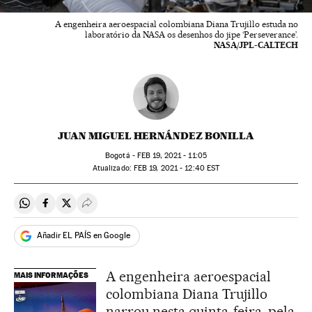
A engenheira aeroespacial colombiana Diana Trujillo estuda no
laboratório da NASA os desenhos do jipe ‘Perseverance’.
NASA/JPL-CALTECH
JUAN MIGUEL HERNÁNDEZ BONILLA
Bogotá -
FEB
19, 2021 - 11:05
atualizado:
FEB
19, 2021 - 12:40
EST
Compartir en Whatsapp
Compartir en Facebook
Compartir en Twitter
Desplegar Redes Sociales
Añadir EL PAÍS en Google
A engenheira aeroespacial
MAIS INFORMAÇÕES
colombiana Diana Trujillo
narrou nesta quinta-feira, pela