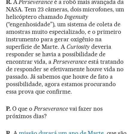
R.
A
Perseverance
é a robô mais avançada da
NASA. Tem 23 câmeras, dois microfones, um
helicóptero chamado
Ingenuity
(“engenhosidade”), um sistema de coleta de
amostras muito especializado, e o primeiro
instrumento para gerar oxigênio na
superfície de Marte. A
Curiosity
deveria
responder se havia a possibilidade de
encontrar vida, a
Perseverance
está tratando
de responder se efetivamente houve vida no
passado. Já sabemos que houve de fato a
possibilidade, agora estamos procurando
essa prova que confirme.
P.
O que o
Perseverance
vai fazer nos
próximos dias?
R.
A
missão durará um ano de Marte
, que são