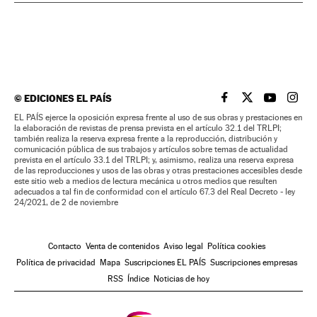
©
EDICIONES EL PAÍS
EL PAÍS BRASIL EN
EL PAÍS BRASI
EL PAÍS B
EL PA
EL PAÍS ejerce la oposición expresa frente al uso de sus obras y prestaciones en
la elaboración de revistas de prensa prevista en el artículo 32.1 del TRLPI;
también realiza la reserva expresa frente a la reproducción, distribución y
comunicación pública de sus trabajos y artículos sobre temas de actualidad
prevista en el artículo 33.1 del TRLPI; y, asimismo, realiza una reserva expresa
de las reproducciones y usos de las obras y otras prestaciones accesibles desde
este sitio web a medios de lectura mecánica u otros medios que resulten
adecuados a tal fin de conformidad con el artículo 67.3 del Real Decreto - ley
24/2021, de 2 de noviembre
Contacto
Venta de contenidos
Aviso legal
Política cookies
Política de privacidad
Mapa
Suscripciones EL PAÍS
Suscripciones empresas
RSS
Índice
Noticias de hoy