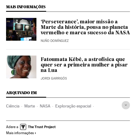
MAIS INFORMAÇÕES
‘Perseverance’, maior missão a
Marte da história, pousa no planeta
vermelho e marca sucesso da NASA
NUÑO DOMÍNGUEZ
Fatoumata Kébé, a astrofísica que
quer ser a primeira mulher a pisar
na Lua
JORDI GARRIGÓS
ARQUIVADO EM
Ciência
Marte
NASA
Exploração espacial
Sistema solar
Vida
Mulheres ciência
Planetas
Sondas espaciais
Universo
Adere a
Mais informações