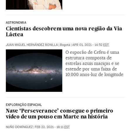
ASTRONOMIA
Cientistas descobrem uma nova região da Via
Láctea
JUAN MIGUEL HERNÁNDEZ BONILLA
|
Bogotá
|
APR 01, 2021 - 14:52
EDT
O esporão de Cefeu é uma
estrutura composta de
estrelas azuis maciças e se
estende por uma faixa de
10.000 anos-luz de longitude
EXPLORAÇÃO ESPACIAL
Nave ‘Perseverance’ consegue o primeiro
vídeo de um pouso em Marte na história
NUÑO DOMÍNGUEZ
|
FEB 22, 2021 - 18:11
EST