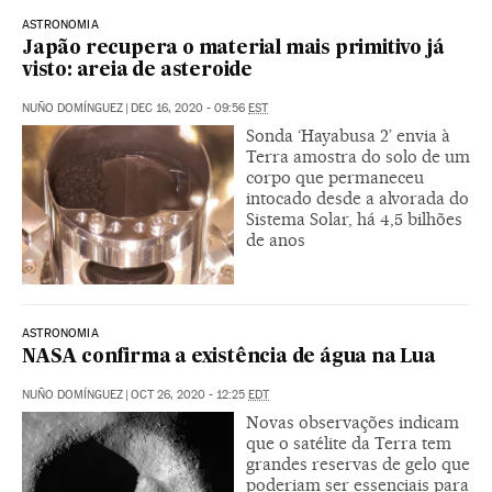
ASTRONOMIA
Japão recupera o material mais primitivo já
visto: areia de asteroide
NUÑO DOMÍNGUEZ
|
DEC 16, 2020 - 09:56
EST
Sonda ‘Hayabusa 2’ envia à
Terra amostra do solo de um
corpo que permaneceu
intocado desde a alvorada do
Sistema Solar, há 4,5 bilhões
de anos
ASTRONOMIA
NASA confirma a existência de água na Lua
NUÑO DOMÍNGUEZ
|
OCT 26, 2020 - 12:25
EDT
Novas observações indicam
que o satélite da Terra tem
grandes reservas de gelo que
poderiam ser essenciais para