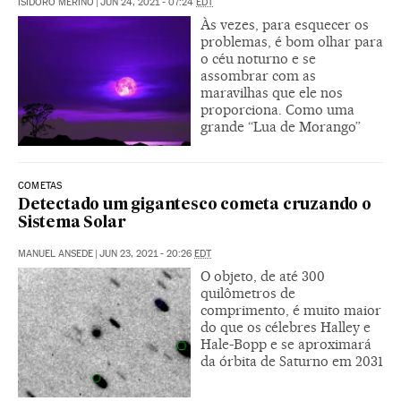
ISIDORO MERINO
|
JUN 24, 2021 - 07:24
EDT
Às vezes, para esquecer os
problemas, é bom olhar para
o céu noturno e se
assombrar com as
maravilhas que ele nos
proporciona. Como uma
grande “Lua de Morango”
COMETAS
Detectado um gigantesco cometa cruzando o
Sistema Solar
MANUEL ANSEDE
|
JUN 23, 2021 - 20:26
EDT
O objeto, de até 300
quilômetros de
comprimento, é muito maior
do que os célebres Halley e
Hale-Bopp e se aproximará
da órbita de Saturno em 2031