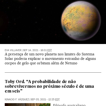
EVA VILLAVER
|
SEP 14, 2021 - 16:01
EDT
A presença de um novo planeta nos limites do Sistema
Solar poderia explicar o movimento estranho de alguns
corpos de gelo que orbitam além de Netuno
Toby Ord. “A probabilidade de não
sobrevivermos no próximo século é de uma
em seis”
IGNACIO F. VÁZQUEZ
|
SEP 05, 2021 - 12:25
EDT
Filósofo australiano,