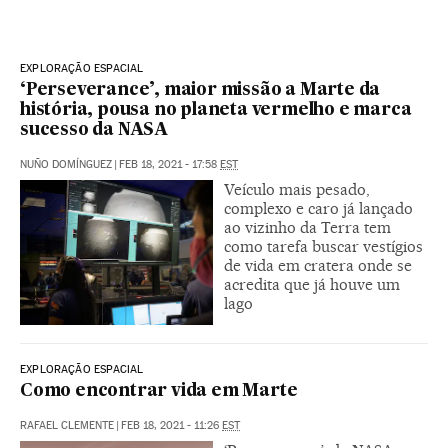
EXPLORAÇÃO ESPACIAL
‘Perseverance’, maior missão a Marte da
história, pousa no planeta vermelho e marca
sucesso da NASA
NUÑO DOMÍNGUEZ
|
FEB 18, 2021 - 17:58
EST
Veículo mais pesado,
complexo e caro já lançado
ao vizinho da Terra tem
como tarefa buscar vestígios
de vida em cratera onde se
acredita que já houve um
lago
EXPLORAÇÃO ESPACIAL
Como encontrar vida em Marte
RAFAEL CLEMENTE
|
FEB 18, 2021 - 11:26
EST