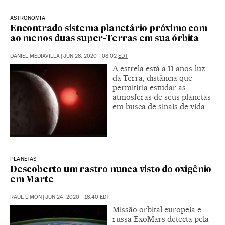
ASTRONOMIA
Encontrado sistema planetário próximo com
ao menos duas super-Terras em sua órbita
DANIEL MEDIAVILLA
|
JUN 26, 2020 - 08:02
EDT
A estrela está a 11 anos-luz
da Terra, distância que
permitiria estudar as
atmosferas de seus planetas
em busca de sinais de vida
PLANETAS
Descoberto um rastro nunca visto do oxigênio
em Marte
RAÚL LIMÓN
|
JUN 24, 2020 - 16:40
EDT
Missão orbital europeia e
russa ExoMars detecta pela