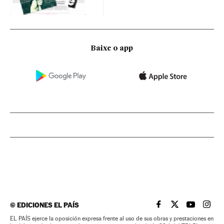
Baixe o app
©
EDICIONES EL PAÍS
EL PAÍS BRASIL EN
EL PAÍS BRASI
EL PAÍS B
EL PA
EL PAÍS ejerce la oposición expresa frente al uso de sus obras y prestaciones en