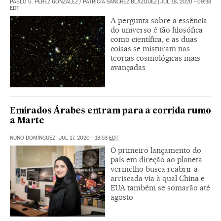
PABLO G. PÉREZ GONZÁLEZ
/
PATRICIA SÁNCHEZ BLÁZQUEZ
|
JUL 18, 2020 - 09:38
EDT
A pergunta sobre a essência
do universo é tão filosófica
como científica, e as duas
coisas se misturam nas
teorias cosmológicas mais
avançadas
Emirados Árabes entram para a corrida rumo
a Marte
NUÑO DOMÍNGUEZ
|
JUL 17, 2020 - 13:53
EDT
O primeiro lançamento do
país em direção ao planeta
vermelho busca reabrir a
arriscada via à qual China e
EUA também se somarão até
agosto