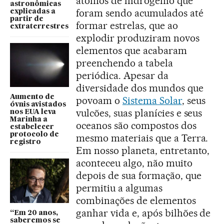
átomos de hidrogênio que
astronômicas
foram sendo acumulados até
explicadas a
partir de
formar estrelas, que ao
extraterrestres
explodir produziram novos
elementos que acabaram
preenchendo a tabela
periódica. Apesar da
diversidade dos mundos que
Aumento de
povoam o
Sistema Solar
, seus
óvnis avistados
vulcões, suas planícies e seus
nos EUA leva
Marinha a
oceanos são compostos dos
estabelecer
protocolo de
mesmo materiais que a Terra.
registro
Em nosso planeta, entretanto,
aconteceu algo, não muito
depois de sua formação, que
permitiu a algumas
combinações de elementos
ganhar vida e, após bilhões de
“Em 20 anos,
saberemos se