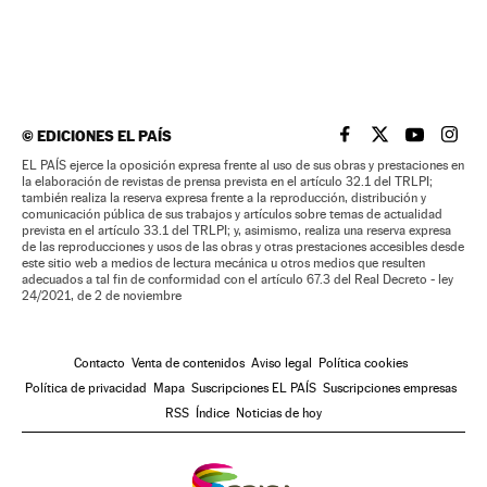
©
EDICIONES EL PAÍS
EL PAÍS BRASIL EN
EL PAÍS BRASI
EL PAÍS B
EL PA
EL PAÍS ejerce la oposición expresa frente al uso de sus obras y prestaciones en
la elaboración de revistas de prensa prevista en el artículo 32.1 del TRLPI;
también realiza la reserva expresa frente a la reproducción, distribución y
comunicación pública de sus trabajos y artículos sobre temas de actualidad
prevista en el artículo 33.1 del TRLPI; y, asimismo, realiza una reserva expresa
de las reproducciones y usos de las obras y otras prestaciones accesibles desde
este sitio web a medios de lectura mecánica u otros medios que resulten
adecuados a tal fin de conformidad con el artículo 67.3 del Real Decreto - ley
24/2021, de 2 de noviembre
Contacto
Venta de contenidos
Aviso legal
Política cookies
Política de privacidad
Mapa
Suscripciones EL PAÍS
Suscripciones empresas
RSS
Índice
Noticias de hoy