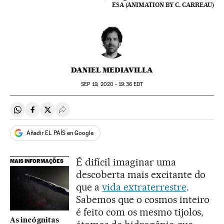
ESA (ANIMATION BY C. CARREAU)
DANIEL MEDIAVILLA
SEP
19, 2020 - 19:36
EDT
Compartir en Whatsapp
Compartir en Facebook
Compartir en Twitter
Desplegar Redes Sociales
Añadir EL PAÍS en Google
É difícil imaginar uma
MAIS INFORMAÇÕES
descoberta mais excitante do
que a
vida extraterrestre
.
Sabemos que o cosmos inteiro
é feito com os mesmo tijolos,
As incógnitas