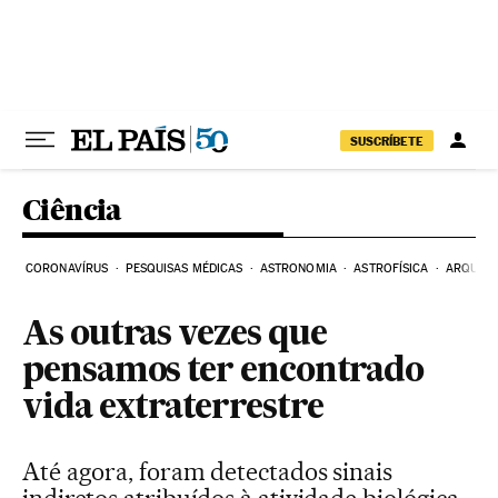
Pular para o conteúdo
SUSCRÍBETE
Ciência
CORONAVÍRUS
PESQUISAS MÉDICAS
ASTRONOMIA
ASTROFÍSICA
ARQUEO
As outras vezes que
pensamos ter encontrado
vida extraterrestre
Até agora, foram detectados sinais