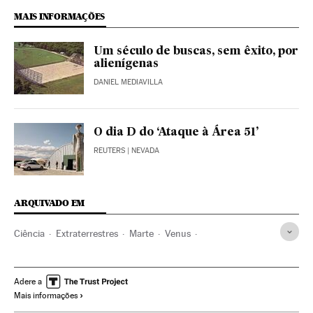
MAIS INFORMAÇÕES
Um século de buscas, sem êxito, por
alienígenas
DANIEL MEDIAVILLA
O dia D do ‘Ataque à Área 51’
REUTERS
| NEVADA
ARQUIVADO EM
Ciência
Extraterrestres
Marte
Venus
Investigação científica
Universo
Sistema solar
Planetas
NASA
Bacteria
Meteoritos
Adere a
Mais informações