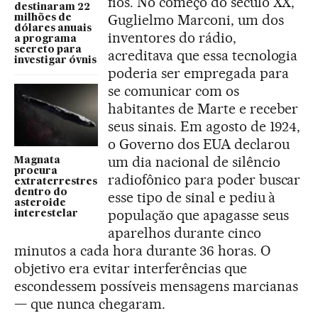
fios. No começo do século XX,
destinaram 22
Guglielmo Marconi, um dos
milhões de
dólares anuais
inventores do rádio,
a programa
secreto para
acreditava que essa tecnologia
investigar óvnis
poderia ser empregada para
se comunicar com os
habitantes de Marte e receber
seus sinais. Em agosto de 1924,
o Governo dos EUA declarou
um dia nacional de silêncio
Magnata
procura
radiofônico para poder buscar
extraterrestres
dentro do
esse tipo de sinal e pediu à
asteroide
população que apagasse seus
interestelar
aparelhos durante cinco
minutos a cada hora durante 36 horas. O
objetivo era evitar interferências que
escondessem possíveis mensagens marcianas
— que nunca chegaram.