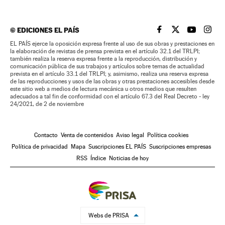
©
EDICIONES EL PAÍS
EL PAÍS BRASIL EN
EL PAÍS BRASI
EL PAÍS B
EL PA
EL PAÍS ejerce la oposición expresa frente al uso de sus obras y prestaciones en
la elaboración de revistas de prensa prevista en el artículo 32.1 del TRLPI;
también realiza la reserva expresa frente a la reproducción, distribución y
comunicación pública de sus trabajos y artículos sobre temas de actualidad
prevista en el artículo 33.1 del TRLPI; y, asimismo, realiza una reserva expresa
de las reproducciones y usos de las obras y otras prestaciones accesibles desde
este sitio web a medios de lectura mecánica u otros medios que resulten
adecuados a tal fin de conformidad con el artículo 67.3 del Real Decreto - ley
24/2021, de 2 de noviembre
Contacto
Venta de contenidos
Aviso legal
Política cookies
Política de privacidad
Mapa
Suscripciones EL PAÍS
Suscripciones empresas
RSS
Índice
Noticias de hoy
Webs de PRISA