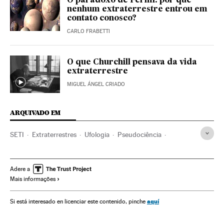
O paradoxo de Fermi: por que
nenhum extraterrestre entrou em
contato conosco?
CARLO FRABETTI
O que Churchill pensava da vida
extraterrestre
MIGUEL ÁNGEL CRIADO
ARQUIVADO EM
SETI
Extraterrestres
Ufologia
Pseudociência
Fenômenos astronômicos
Astronáutica
Astronomia
Acontecimentos insólitos
Acontecimentos
Adere a
Mais informações
aquí
Si está interesado en licenciar este contenido, pinche