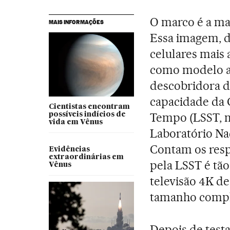
O marco é a mai
MAIS INFORMAÇÕES
Essa imagem, d
celulares mais
como modelo 
descobridora d
capacidade da 
Cientistas encontram
Tempo (LSST, n
possíveis indícios de
vida em Vênus
Laboratório Na
Contam os respo
Evidências
extraordinárias em
pela LSST é tão
Vênus
televisão 4K d
tamanho compl
Depois de testa