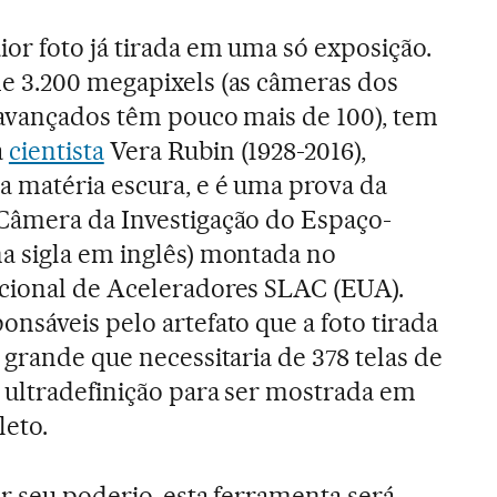
or foto já tirada em uma só exposição.
e 3.200 megapixels (as câmeras dos
 avançados têm pouco mais de 100), tem
a
cientista
Vera Rubin (1928-2016),
a matéria escura, e é uma prova da
Câmera da Investigação do Espaço-
a sigla em inglês) montada no
cional de Aceleradores SLAC (EUA).
nsáveis pelo artefato que a foto tirada
 grande que necessitaria de 378 telas de
e ultradefinição para ser mostrada em
eto.
r seu poderio, esta ferramenta será