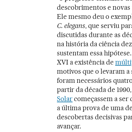
descobrimentos e novas 
Ele mesmo deu o exempl
C. elegans
, que serviu par
discutidas durante as dé
na história da ciência d
sustentam essa hipótese
XVI a existência de
múlti
motivos que o levaram a 
foram necessários quatro
partir da década de 1990
Solar
começassem a ser d
a última prova de uma de
descobertas decisivas para
avançar.