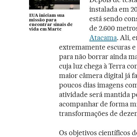
instalada em 2
EUA iniciam sua
está sendo con
missão para
encontrar sinais de
de 2.600 metros
vida em Marte
Atacama
. Ali,
extremamente escuras e s
para não borrar ainda m
cuja luz chega à Terra c
maior câmera digital já f
poucos dias imagens com
atividade será mantida 
acompanhar de forma mi
transformações de dezena
Os objetivos científicos