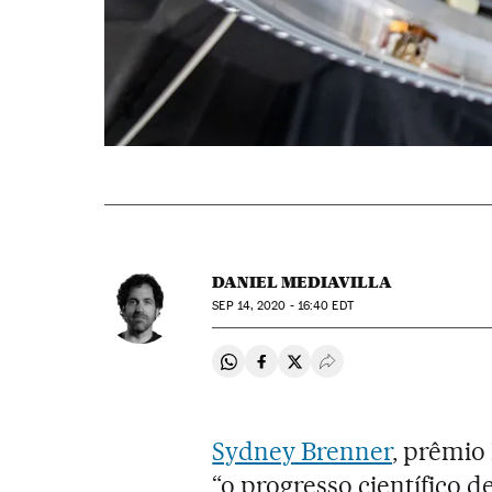
DANIEL MEDIAVILLA
SEP
14, 2020 - 16:40
EDT
Compartir en Whatsapp
Compartir en Facebook
Compartir en Twitter
Desplegar Redes Soci
Sydney Brenner
, prêmio
“o progresso científico 