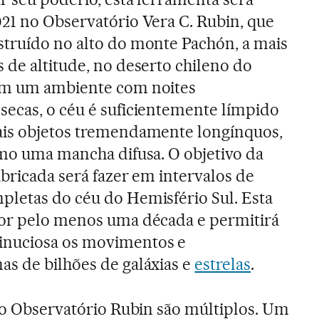
021 no Observatório Vera C. Rubin, que
struído no alto do monte Pachón, a mais
 de altitude, no deserto chileno do
 em um ambiente com noites
ecas, o céu é suficientemente límpido
ais objetos tremendamente longínquos,
omo uma mancha difusa. O objetivo da
abricada será fazer em intervalos de
pletas do céu do Hemisfério Sul. Esta
por pelo menos uma década e permitirá
nuciosa os movimentos e
s de bilhões de galáxias e
estrelas
.
 do Observatório Rubin são múltiplos. Um