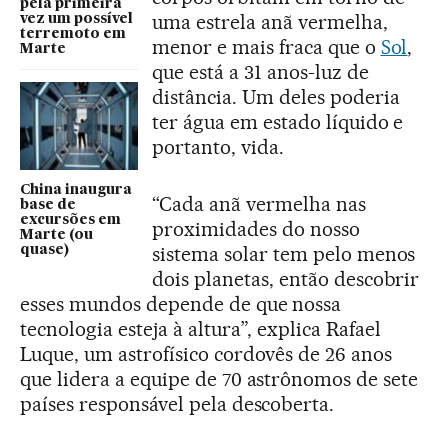
pela primeira
uma estrela anã vermelha,
vez um possível
terremoto em
menor e mais fraca que o
Sol
,
Marte
que está a 31 anos-luz de
distância. Um deles poderia
ter água em estado líquido e
portanto, vida.
China inaugura
“Cada anã vermelha nas
base de
excursões em
proximidades do nosso
Marte (ou
sistema solar tem pelo menos
quase)
dois planetas, então descobrir
esses mundos depende de que nossa
tecnologia esteja à altura”, explica Rafael
Luque, um astrofísico cordovês de 26 anos
que lidera a equipe de 70 astrônomos de sete
países responsável pela descoberta.