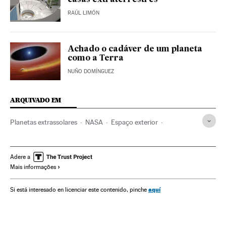
casas extraterrestres
RAÚL LIMÓN
Achado o cadáver de um planeta
como a Terra
NUÑO DOMÍNGUEZ
ARQUIVADO EM
Planetas extrassolares
NASA
Espaço exterior
Sistema solar
Universo
Astronáutica
Astronomia
Ciência
Adere a
Mais informações
aquí
Si está interesado en licenciar este contenido, pinche