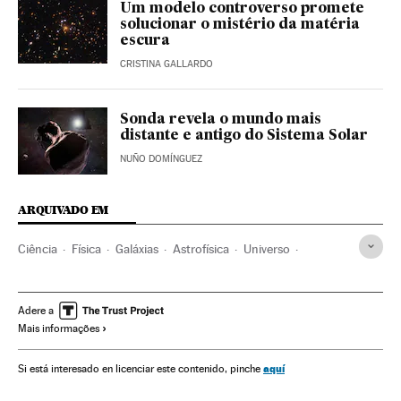
Um modelo controverso promete
solucionar o mistério da matéria
escura
CRISTINA GALLARDO
Sonda revela o mundo mais
distante e antigo do Sistema Solar
NUÑO DOMÍNGUEZ
ARQUIVADO EM
Ciência
Física
Galáxias
Astrofísica
Universo
Astronomia
Itália
Estados Unidos
China
Adere a
Mais informações
aquí
Si está interesado en licenciar este contenido, pinche