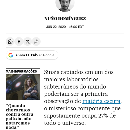
NUÑO DOMÍNGUEZ
JUN
22, 2020 - 16:00
EDT
Compartir en Whatsapp
Compartir en Facebook
Compartir en Twitter
Desplegar Redes Sociales
Añadir EL PAÍS en Google
Sinais captados em um dos
MAIS INFORMAÇÕES
maiores laboratórios
subterrâneos do mundo
poderiam ser a primeira
observação de
matéria escura
,
“Quando
o misterioso componente que
chocarmos
supostamente ocupa 27% de
contra outra
galáxia, não
todo o universo.
notaremos
nada”