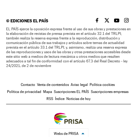
©
EDICIONES EL PAÍS
EL PAÍS BRASIL EN
EL PAÍS BRASI
EL PAÍS B
EL PA
EL PAÍS ejerce la oposición expresa frente al uso de sus obras y prestaciones en
la elaboración de revistas de prensa prevista en el artículo 32.1 del TRLPI;
también realiza la reserva expresa frente a la reproducción, distribución y
comunicación pública de sus trabajos y artículos sobre temas de actualidad
prevista en el artículo 33.1 del TRLPI; y, asimismo, realiza una reserva expresa
de las reproducciones y usos de las obras y otras prestaciones accesibles desde
este sitio web a medios de lectura mecánica u otros medios que resulten
adecuados a tal fin de conformidad con el artículo 67.3 del Real Decreto - ley
24/2021, de 2 de noviembre
Contacto
Venta de contenidos
Aviso legal
Política cookies
Política de privacidad
Mapa
Suscripciones EL PAÍS
Suscripciones empresas
RSS
Índice
Noticias de hoy
Webs de PRISA