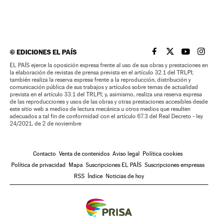
©
EDICIONES EL PAÍS
EL PAÍS BRASIL EN
EL PAÍS BRASI
EL PAÍS B
EL PA
EL PAÍS ejerce la oposición expresa frente al uso de sus obras y prestaciones en
la elaboración de revistas de prensa prevista en el artículo 32.1 del TRLPI;
también realiza la reserva expresa frente a la reproducción, distribución y
comunicación pública de sus trabajos y artículos sobre temas de actualidad
prevista en el artículo 33.1 del TRLPI; y, asimismo, realiza una reserva expresa
de las reproducciones y usos de las obras y otras prestaciones accesibles desde
este sitio web a medios de lectura mecánica u otros medios que resulten
adecuados a tal fin de conformidad con el artículo 67.3 del Real Decreto - ley
24/2021, de 2 de noviembre
Contacto
Venta de contenidos
Aviso legal
Política cookies
Política de privacidad
Mapa
Suscripciones EL PAÍS
Suscripciones empresas
RSS
Índice
Noticias de hoy