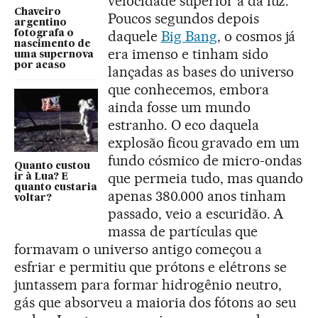
velocidade superior à da luz.
Chaveiro
Poucos segundos depois
argentino
daquele
Big Bang
, o cosmos já
fotografa o
nascimento de
era imenso e tinham sido
uma supernova
por acaso
lançadas as bases do universo
que conhecemos, embora
ainda fosse um mundo
estranho. O eco daquela
explosão ficou gravado em um
fundo cósmico de micro-ondas
Quanto custou
que permeia tudo, mas quando
ir à Lua? E
quanto custaria
apenas 380.000 anos tinham
voltar?
passado, veio a escuridão. A
massa de partículas que
formavam o universo antigo começou a
esfriar e permitiu que prótons e elétrons se
juntassem para formar hidrogênio neutro,
gás que absorveu a maioria dos fótons ao seu