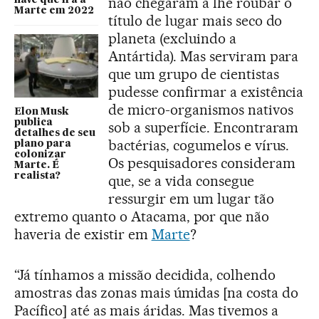
não chegaram a lhe roubar o
nave que irá a
Marte em 2022
título de lugar mais seco do
planeta (excluindo a
Antártida). Mas serviram para
que um grupo de cientistas
pudesse confirmar a existência
de micro-organismos nativos
Elon Musk
publica
sob a superfície. Encontraram
detalhes de seu
bactérias, cogumelos e vírus.
plano para
colonizar
Os pesquisadores consideram
Marte. É
realista?
que, se a vida consegue
ressurgir em um lugar tão
extremo quanto o Atacama, por que não
haveria de existir em
Marte
?
“Já tínhamos a missão decidida, colhendo
amostras das zonas mais úmidas [na costa do
Pacífico] até as mais áridas. Mas tivemos a