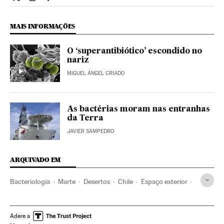
Ciencia El País Brasil en Twitter
Ciencia El País Brasil en Instagram
Ciencia El País Brasil en Facebook
MAIS INFORMAÇÕES
O ‘superantibiótico’ escondido no
nariz
MIGUEL ÁNGEL CRIADO
As bactérias moram nas entranhas
da Terra
JAVIER SAMPEDRO
ARQUIVADO EM
Bacteriologia
Marte
Desertos
Chile
Espaço exterior
Astronáutica
Astronomia
Meio ambiente
Microbiologia
Biologia
Ciências naturais
Ciência
Adere a