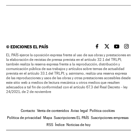
©
EDICIONES EL PAÍS
EL PAÍS BRASIL EN
EL PAÍS BRASI
EL PAÍS B
EL PA
EL PAÍS ejerce la oposición expresa frente al uso de sus obras y prestaciones en
la elaboración de revistas de prensa prevista en el artículo 32.1 del TRLPI;
también realiza la reserva expresa frente a la reproducción, distribución y
comunicación pública de sus trabajos y artículos sobre temas de actualidad
prevista en el artículo 33.1 del TRLPI; y, asimismo, realiza una reserva expresa
de las reproducciones y usos de las obras y otras prestaciones accesibles desde
este sitio web a medios de lectura mecánica u otros medios que resulten
adecuados a tal fin de conformidad con el artículo 67.3 del Real Decreto - ley
24/2021, de 2 de noviembre
Contacto
Venta de contenidos
Aviso legal
Política cookies
Política de privacidad
Mapa
Suscripciones EL PAÍS
Suscripciones empresas
RSS
Índice
Noticias de hoy