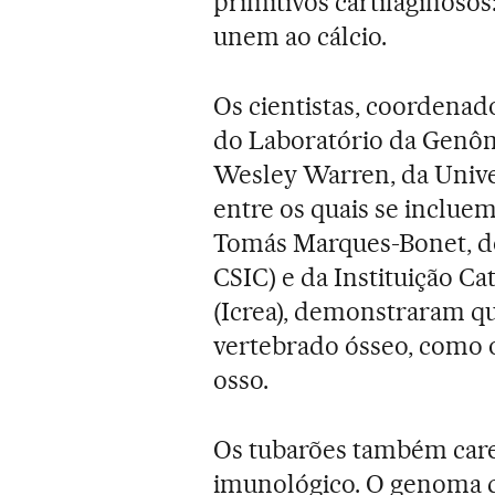
primitivos cartilaginosos
unem ao cálcio.
Os cientistas, coordena
do Laboratório da Genô
Wesley Warren, da Unive
entre os quais se inclue
Tomás Marques-Bonet, do 
CSIC) e da Instituição C
(Icrea), demonstraram qu
vertebrado ósseo, como o
osso.
Os tubarões também care
imunológico. O genoma d