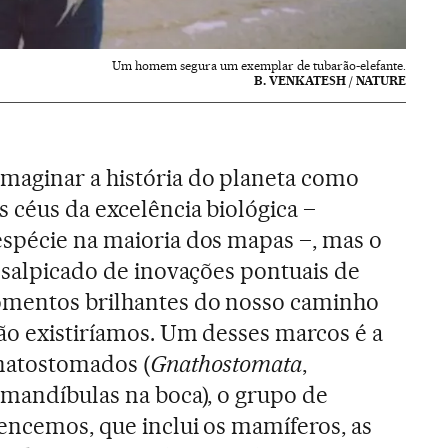
Um homem segura um exemplar de tubarão-elefante.
B. VENKATESH / NATURE
maginar a história do planeta como
 céus da excelência biológica –
espécie na maioria dos mapas –, mas o
á salpicado de inovações pontuais de
omentos brilhantes do nosso caminho
não existiríamos. Um desses marcos é a
gnatostomados (
Gnathostomata
,
 mandíbulas na boca), o grupo de
encemos, que inclui os mamíferos, as