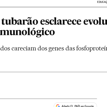
EDUCA
tubarão esclarece evolu
 imunológico
ados careciam dos genes das fosfoproteí
Añadir EL PAÍS en Google